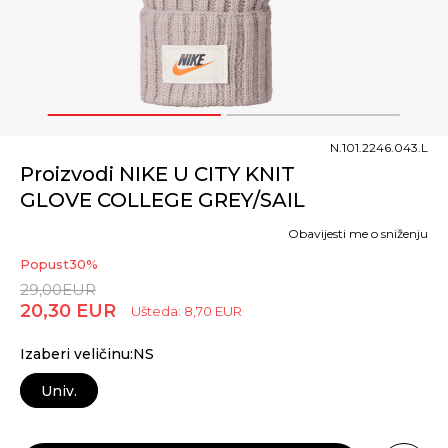
1
2
N.101.2246.043.L
Proizvodi NIKE U CITY KNIT
GLOVE COLLEGE GREY/SAIL
Obavijesti me o sniženju
Popust
30
%
29,00
EUR
20,30
EUR
Ušteda:
8,70
EUR
Izaberi veličinu:NS
Univ.