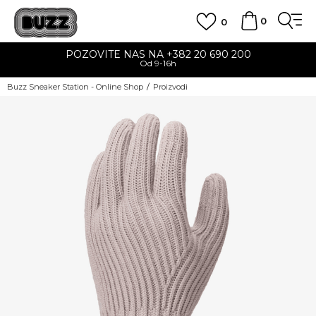
0
0
POZOVITE NAS NA +382 20 690 200
Od 9-16h
Buzz Sneaker Station - Online Shop
Proizvodi