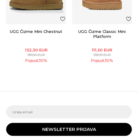
UGG Čizme Mini Chestnut
UGG Čizme Classic Mini
Platform
132,30
EUR
111,30
EUR
189,00
EUR
158,99
EUR
Popust
30
%
Popust
30
%
NEWSLETTER PRIJAVA