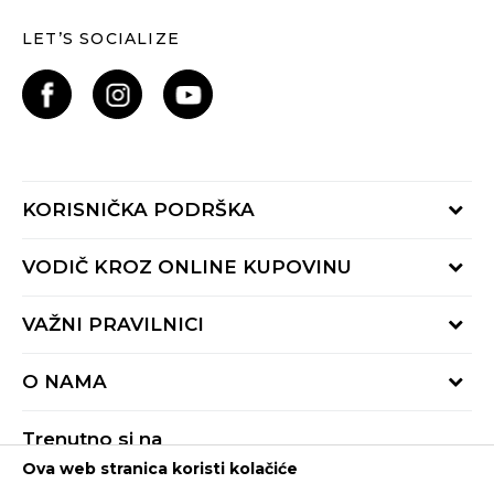
LET’S SOCIALIZE
KORISNIČKA PODRŠKA
Provjeri status porudžbine
VODIČ KROZ ONLINE KUPOVINU
Pozovite nas:
+382 20 690 200
Načini isporuke
VAŽNI PRAVILNICI
Radno vrijeme 9-16h
Povrat robe i povrat sredstava
online@buzzsneakers.me
Uslovi korišćenja
Reklamacije
O NAMA
Politika privatnosti
Zamjena artikla
BUZZ Koncept
Pravila Sport&Bonus programa
Trenutno si na
BUZZ Brendovi
Ova web stranica koristi kolačiće
Buzz Crna Gora
PROMIJENI
BUZZ Crew