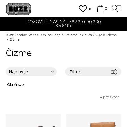
0
0
POZOVITE NAS NA +382 20 690 200
Od 9-16h
Buzz Sneaker Station - Online Shop
Proizvodi
Obuća
Cipele i čizme
Čizme
Čizme
Filteri
Obriši sve
4
proizvoda