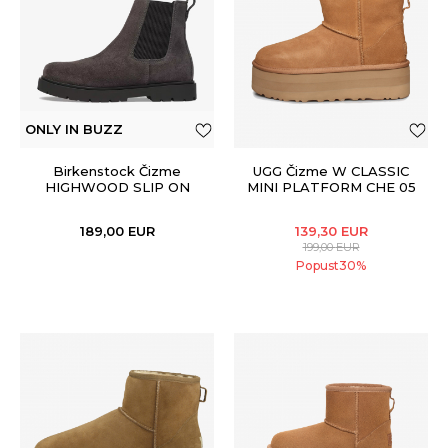
ONLY IN BUZZ
Birkenstock Čizme
UGG Čizme W CLASSIC
HIGHWOOD SLIP ON
MINI PLATFORM CHE 05
MID LEVE VELVET GREY
189,00
EUR
139,30
EUR
199,00
EUR
Popust
30
%