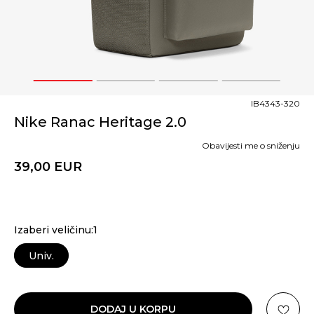
1
2
3
4
IB4343-320
Nike Ranac Heritage 2.0
Obavijesti me o sniženju
39,00
EUR
Izaberi veličinu:1
Univ.
DODAJ U KORPU