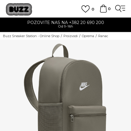
0
0
POZOVITE NAS NA +382 20 690 200
Od 9-16h
Buzz Sneaker Station - Online Shop
Proizvodi
Oprema
Ranac