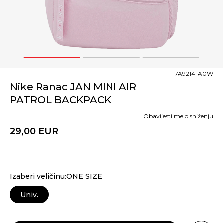
1
2
3
7A9214-A0W
Nike Ranac JAN MINI AIR
PATROL BACKPACK
Obavijesti me o sniženju
29,00
EUR
Izaberi veličinu:ONE SIZE
Univ.