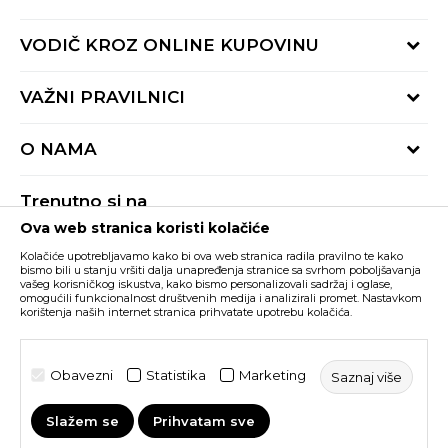
Provjeri status porudžbine
VODIČ KROZ ONLINE KUPOVINU
Pozovite nas:
+382 20 690 200
Načini isporuke
VAŽNI PRAVILNICI
Radno vrijeme 9-16h
Povrat robe i povrat sredstava
online@buzzsneakers.me
Uslovi korišćenja
Reklamacije
O NAMA
Politika privatnosti
Zamjena artikla
BUZZ Koncept
Pravila Sport&Bonus programa
Trenutno si na
BUZZ Brendovi
Ova web stranica koristi kolačiće
Buzz Crna Gora
PROMIJENI
BUZZ Crew
Kolačiće upotrebljavamo kako bi ova web stranica radila pravilno te kako
BUZZ Shopovi
bismo bili u stanju vršiti dalja unapređenja stranice sa svrhom poboljšavanja
vašeg korisničkog iskustva, kako bismo personalizovali sadržaj i oglase,
Nastojimo da budemo što precizniji u opisu proizvoda, prikazu slika i samih
cijena, ali ne možemo garantovati da su sve informacije kompletne i bez
Postani dio BUZZ tima
omogućili funkcionalnost društvenih medija i analizirali promet. Nastavkom
grešaka. Svi artikli prikazani na sajtu su dio naše ponude i ne podrazumijeva da
korištenja naših internet stranica prihvatate upotrebu kolačića.
su dostupni u svakom trenutku. Raspoloživost robe možete provjeriti pozivom
Click&Collect
na broj +382 20 690 200.
©2026
www.buzzsneakers.me
, Izrada
NB SOFT
. Sva prava
Obavezni
Statistika
Marketing
Saznaj više
zadržana.
Slažem se
Prihvatam sve