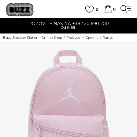
0
0
POZOVITE NAS NA +382 20 690 200
Od 9-16h
Buzz Sneaker Station - Online Shop
Proizvodi
Oprema
Ranac