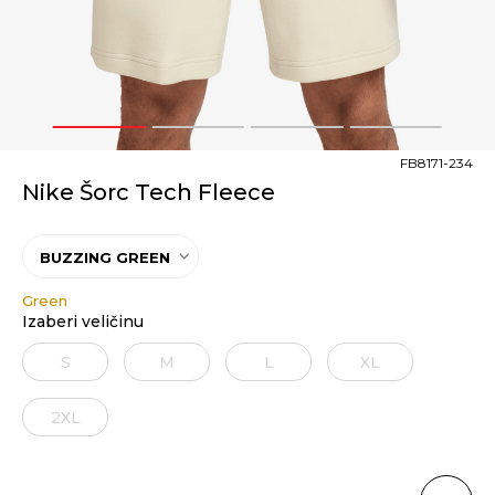
1
2
3
4
FB8171-234
Nike Šorc Tech Fleece
BUZZING GREEN
Green
Izaberi veličinu
S
M
L
XL
2XL