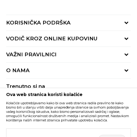
KORISNIČKA PODRŠKA
Provjeri status porudžbine
VODIČ KROZ ONLINE KUPOVINU
Pozovite nas:
+382 20 690 200
Načini isporuke
VAŽNI PRAVILNICI
Radno vrijeme 9-16h
Povrat robe i povrat sredstava
online@buzzsneakers.me
Uslovi korišćenja
Reklamacije
O NAMA
Politika privatnosti
Zamjena artikla
BUZZ Koncept
Pravila Sport&Bonus programa
Trenutno si na
BUZZ Brendovi
Ova web stranica koristi kolačiće
Buzz Crna Gora
PROMIJENI
BUZZ Crew
Kolačiće upotrebljavamo kako bi ova web stranica radila pravilno te kako
BUZZ Shopovi
bismo bili u stanju vršiti dalja unapređenja stranice sa svrhom poboljšavanja
vašeg korisničkog iskustva, kako bismo personalizovali sadržaj i oglase,
Nastojimo da budemo što precizniji u opisu proizvoda, prikazu slika i samih
cijena, ali ne možemo garantovati da su sve informacije kompletne i bez
Postani dio BUZZ tima
omogućili funkcionalnost društvenih medija i analizirali promet. Nastavkom
grešaka. Svi artikli prikazani na sajtu su dio naše ponude i ne podrazumijeva da
korištenja naših internet stranica prihvatate upotrebu kolačića.
su dostupni u svakom trenutku. Raspoloživost robe možete provjeriti pozivom
Click&Collect
na broj +382 20 690 200.