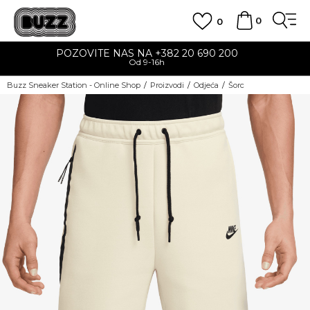
0
0
ITE NAS NA +382 20 690 200
Od 9-16h
na teritoriji CG 
Buzz Sneaker Station - Online Shop
Proizvodi
Odjeća
Šorc