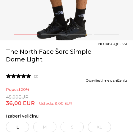
1
2
3
4
NF0A8GQBJK31
The North Face Šorc Simple
Dome Light
2
Obavijesti me o sniženju
Popust
20
%
45,00
EUR
36,00
EUR
Ušteda:
9,00
EUR
Izaberi veličinu
L
M
S
XL