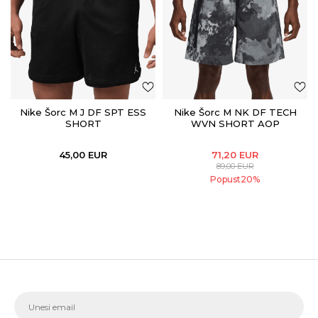
Nike Šorc M J DF SPT ESS
Nike Šorc M NK DF TECH
SHORT
WVN SHORT AOP
45,00
EUR
71,20
EUR
89,00
EUR
Popust
20
%