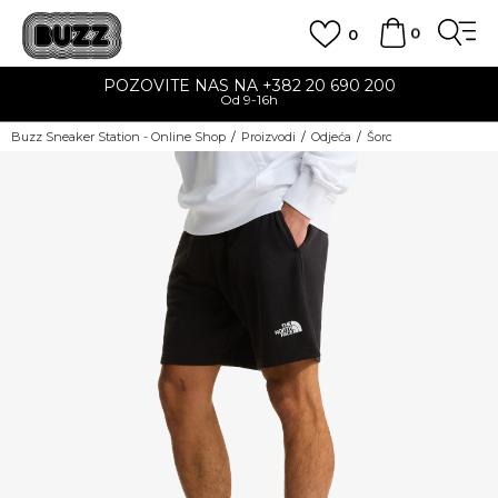
0
0
POZOVITE NAS NA +382 20 690 200
Od 9-16h
Buzz Sneaker Station - Online Shop
Proizvodi
Odjeća
Šorc