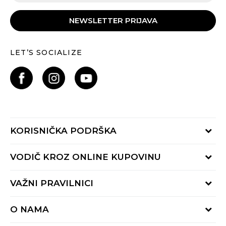
NEWSLETTER PRIJAVA
LET’S SOCIALIZE
KORISNIČKA PODRŠKA
Provjeri status porudžbine
VODIČ KROZ ONLINE KUPOVINU
Pozovite nas:
+382 20 690 200
Načini isporuke
VAŽNI PRAVILNICI
Radno vrijeme 9-16h
Povrat robe i povrat sredstava
online@buzzsneakers.me
Uslovi korišćenja
Reklamacije
O NAMA
Politika privatnosti
Zamjena artikla