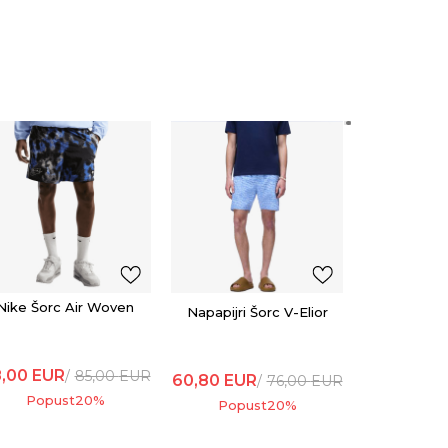
Napapijr
ELIO
60,80
EU
Popu
Nike Šorc Air Woven
Napapijri Šorc V-Elior
,00
EUR
85,00
EUR
60,80
EUR
76,00
EUR
Popust
20
%
Popust
20
%