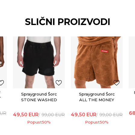
SLIČNI PROIZVODI
F
Sprayground Šorc
Sprayground Šorc
T
STONE WASHED
ALL THE MONEY
MELTED SHARK
SHORTS BROWN
SHORTS BLK
68
UR
49,50
EUR
49,50
EUR
99,00
EUR
99,00
EUR
Popust
50
%
Popust
50
%