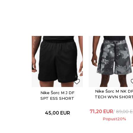
Nike Šorc M NK D
Nike Šorc M J DF
TECH WVN SHOR
SPT ESS SHORT
AOP
71,20
EUR
89,00
E
45,00
EUR
Popust
20
%