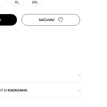
L
XL
2XL
U
SAČUVAJ
ST U RADNJAMA