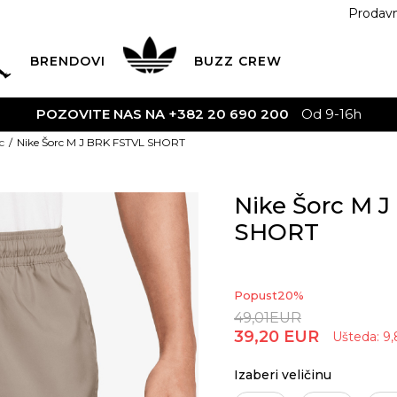
Prodav
BRENDOVI
BUZZ
CREW
POZOVITE NAS NA +382 20 690 200
Od 9-16h
c
Nike Šorc M J BRK FSTVL SHORT
Nike Šorc M 
SHORT
Popust
20
%
49,01
EUR
39,20
EUR
Ušteda:
9,
Izaberi veličinu