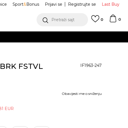
nice
Sport
&
Bonus
Prijavi se
Registrujte se
Last Buy
0
Pretraži sajt
0
J BRK FSTVL
IF1963-247
Obavijesti me o sniženju
81
EUR