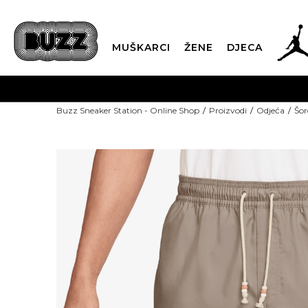
MUŠKARCI
ŽENE
DJECA
Buzz Sneaker Station - Online Shop
Proizvodi
Odjeća
Šor