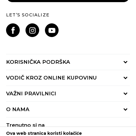
LET’S SOCIALIZE
KORISNIČKA PODRŠKA
Provjeri status porudžbine
VODIČ KROZ ONLINE KUPOVINU
Pozovite nas:
+382 20 690 200
Načini isporuke
VAŽNI PRAVILNICI
Radno vrijeme 9-16h
Povrat robe i povrat sredstava
online@buzzsneakers.me
Uslovi korišćenja
Reklamacije
O NAMA
Politika privatnosti
Zamjena artikla
BUZZ Koncept
Pravila Sport&Bonus programa
Trenutno si na
BUZZ Brendovi
Ova web stranica koristi kolačiće