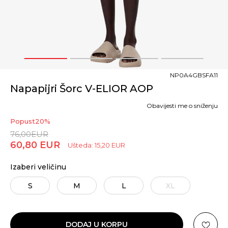
1
2
3
4
NP0A4GBSFA11
Napapijri Šorc V-ELIOR AOP
Obavijesti me o sniženju
Popust
20
%
76,00
EUR
60,80
EUR
Ušteda:
15,20
EUR
Izaberi veličinu
S
M
L
XL
DODAJ U KORPU