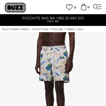
0
0
POZOVITE NAS NA +382 20 690 200
Od 9-16h
Buzz Sneaker Station - Online Shop
Proizvodi
Odjeća
Šorc