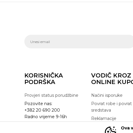
KORISNIČKA
VODIČ KROZ
PODRŠKA
ONLINE KUP
Provjeri status porudžbine
Načini isporuke
Pozovite nas:
Povrat robe i povrat
+382 20 690 200
sredstava
Radno vrijeme 9-16h
Reklamacije
online@buzzsneakers.me
Zamjena artikla
Ova w