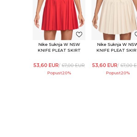
Nike Suknja W NSW
Nike Suknja W NS
KNIFE PLEAT SKIRT
KNIFE PLEAT SKIR
53,60
EUR
53,60
EUR
67,00
EUR
67,00
E
Popust
20
%
Popust
20
%