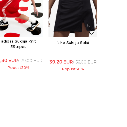
Nike Suknj
43,40
EU
Popu
adidas Suknja Knit
Nike Suknja Solid
3Stripes
,30
EUR
79,00
EUR
39,20
EUR
56,00
EUR
Popust
30
%
Popust
30
%