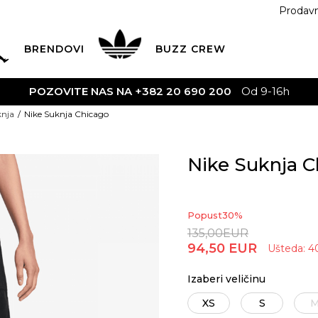
Prodav
BRENDOVI
BUZZ
CREW
POZOVITE NAS NA +382 20 690 200
Od 9-16h
nja
Nike Suknja Chicago
Nike Suknja 
Popust
30
%
135,00
EUR
94,50
EUR
Ušteda:
4
Izaberi veličinu
XS
S