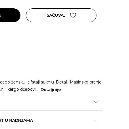
U
SAČUVAJ
cago žensku lajfstajl suknju. Detalji Mašinsko pranje
čni i kargo džepovi
...
Detaljnije
ST U RADNJAMA