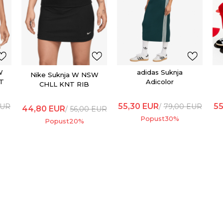
W
adidas Suknja
Nike Suknja W NSW
T
Adicolor
CHLL KNT RIB
SKIRT
55,30
EUR
55
UR
79,00
EUR
44,80
EUR
56,00
EUR
Popust
30
%
Popust
20
%