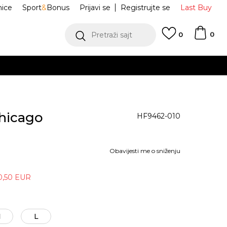
nice
Sport
&
Bonus
Prijavi se
Registrujte se
Last Buy
0
Pretraži sajt
0
Chicago
HF9462-010
Obavijesti me o sniženju
0,50
EUR
M
L