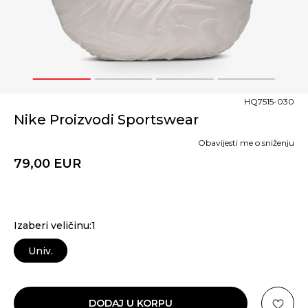
1
2
3
4
HQ7515-030
Nike Proizvodi Sportswear
Obavijesti me o sniženju
79,00
EUR
Izaberi veličinu:1
Univ.
DODAJ U KORPU