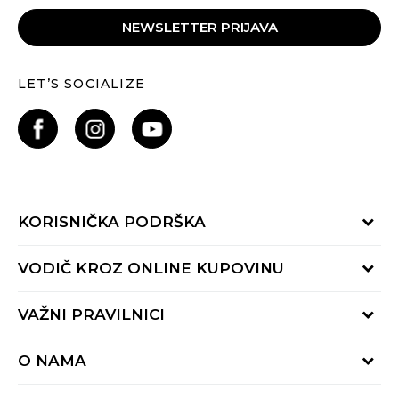
NEWSLETTER PRIJAVA
LET’S SOCIALIZE
KORISNIČKA PODRŠKA
Provjeri status porudžbine
VODIČ KROZ ONLINE KUPOVINU
Pozovite nas:
+382 20 690 200
Načini isporuke
VAŽNI PRAVILNICI
Radno vrijeme 9-16h
Povrat robe i povrat sredstava
online@buzzsneakers.me
Uslovi korišćenja
Reklamacije
O NAMA
Politika privatnosti
Zamjena artikla
BUZZ Koncept