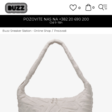
0
0
POZOVITE NAS NA +382 20 690 200
Od 9-16h
Buzz Sneaker Station - Online Shop
Proizvodi