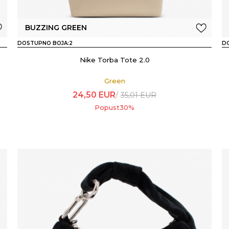
BUZZING GREEN
DOSTUPNO BOJA:
2
D
Nike Torba Tote 2.0
Green
24,50
EUR
35,01
EUR
Popust
30
%