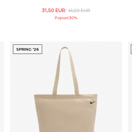
31,50
EUR
45,00
EUR
Popust
30
%
SPRING '26