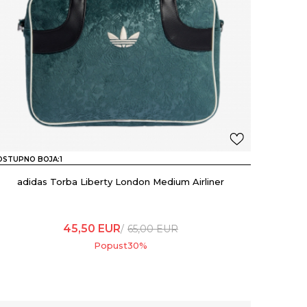
OSTUPNO BOJA:
1
adidas Torba Liberty London Medium Airliner
45,50
EUR
65,00
EUR
Popust
30
%