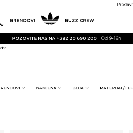
Prodav
BRENDOVI
BUZZ
CREW
POZOVITE NAS NA +382 20 690 200
Od 9-16h
orba
BRENDOVI
NAMJENA
BOJA
MATERIJAL/TE