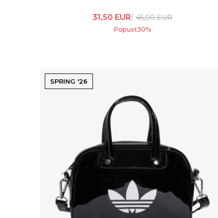
31,50
EUR
45,00
EUR
Popust
30
%
SPRING '26