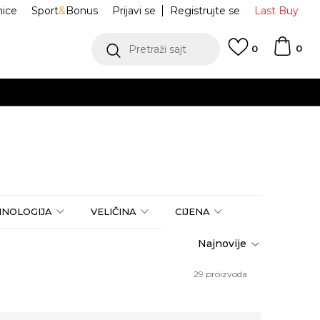
nice
Sport
&
Bonus
Prijavi se
Registrujte se
Last Buy
0
Pretraži sajt
0
HNOLOGIJA
VELIČINA
CIJENA
29
proizvoda