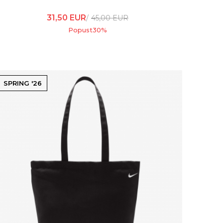
31,50
EUR
45,00
EUR
Popust
30
%
SPRING '26