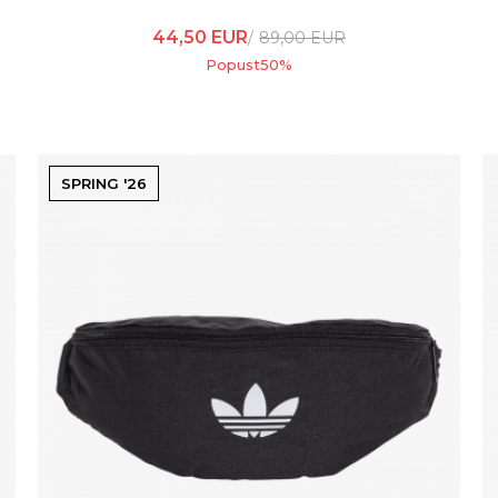
44,50
EUR
89,00
EUR
Popust
50
%
SPRING '26