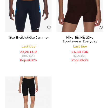
Nike Biciklističke Jammer
Nike Biciklističke
Sportswear Everyday
Modern
Last buy
Last buy
23,20
EUR
24,80
EUR
58,00
EUR
62,00
EUR
Popust
60
%
Popust
60
%