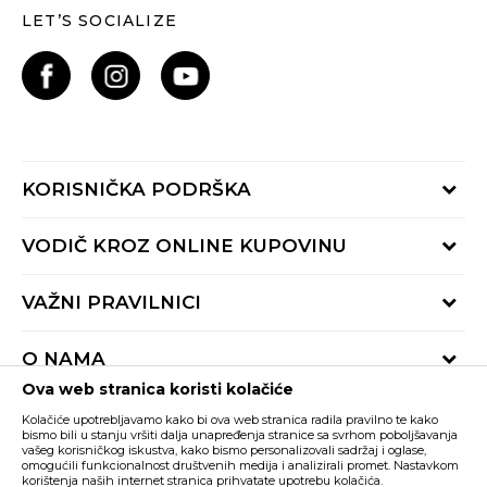
LET’S SOCIALIZE
KORISNIČKA PODRŠKA
Provjeri status porudžbine
VODIČ KROZ ONLINE KUPOVINU
Pozovite nas:
+382 20 690 200
Načini isporuke
VAŽNI PRAVILNICI
Radno vrijeme 9-16h
Povrat robe i povrat sredstava
online@buzzsneakers.me
Uslovi korišćenja
Reklamacije
O NAMA
Politika privatnosti
Zamjena artikla
Ova web stranica koristi kolačiće
BUZZ Koncept
Pravila Sport&Bonus programa
Trenutno si na
Kolačiće upotrebljavamo kako bi ova web stranica radila pravilno te kako
BUZZ Brendovi
bismo bili u stanju vršiti dalja unapređenja stranice sa svrhom poboljšavanja
vašeg korisničkog iskustva, kako bismo personalizovali sadržaj i oglase,
Buzz Crna Gora
PROMIJENI
BUZZ Crew
omogućili funkcionalnost društvenih medija i analizirali promet. Nastavkom
korištenja naših internet stranica prihvatate upotrebu kolačića.