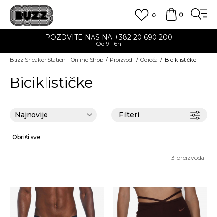
0
0
POZOVITE NAS NA +382 20 690 200
Od 9-16h
Buzz Sneaker Station - Online Shop
Proizvodi
Odjeća
Biciklističke
Biciklističke
Filteri
Obriši sve
3
proizvoda