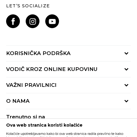
LET’S SOCIALIZE
KORISNIČKA PODRŠKA
Provjeri status porudžbine
VODIČ KROZ ONLINE KUPOVINU
Pozovite nas:
+382 20 690 200
Načini isporuke
VAŽNI PRAVILNICI
Radno vrijeme 9-16h
Povrat robe i povrat sredstava
online@buzzsneakers.me
Uslovi korišćenja
Reklamacije
O NAMA
Politika privatnosti
Zamjena artikla
BUZZ Koncept
Pravila Sport&Bonus programa
Trenutno si na
BUZZ Brendovi
Ova web stranica koristi kolačiće
Buzz Crna Gora
PROMIJENI
BUZZ Crew
Kolačiće upotrebljavamo kako bi ova web stranica radila pravilno te kako