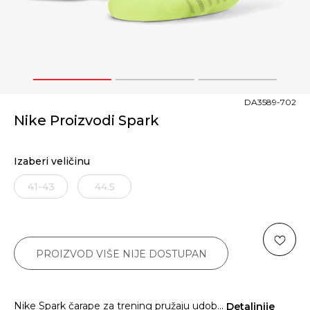
1
2
3
DA3589-702
Nike Proizvodi Spark
Izaberi veličinu
41-43
44.5
PROIZVOD VIŠE NIJE DOSTUPAN
Nike Spark čarape za trening pružaju udob
...
Detaljnije