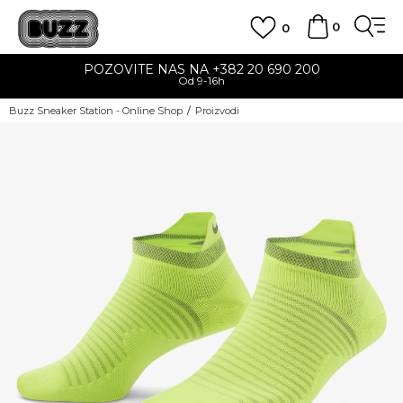
0
0
POZOVITE NAS NA +382 20 690 200
Od 9-16h
Buzz Sneaker Station - Online Shop
Proizvodi