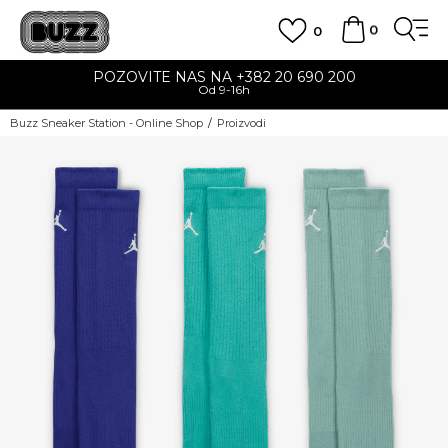
0
0
POZOVITE NAS NA +382 20 690 200
Od 9-16h
Buzz Sneaker Station - Online Shop
Proizvodi