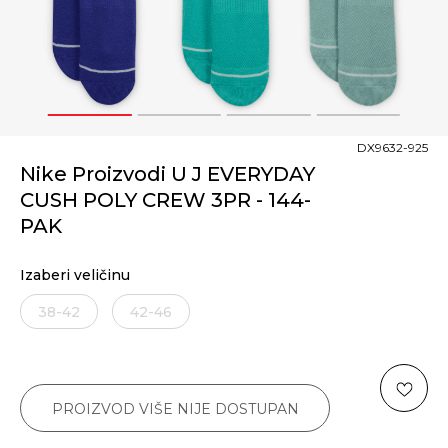
1
2
3
4
DX9632-925
Nike Proizvodi U J EVERYDAY
CUSH POLY CREW 3PR - 144-
PAK
Izaberi veličinu
38-42
42-46
PROIZVOD VIŠE NIJE DOSTUPAN