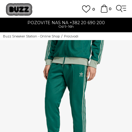
0
0
POZOVITE NAS NA +382 20 690 200
Od 9-16h
Buzz Sneaker Station - Online Shop
Proizvodi