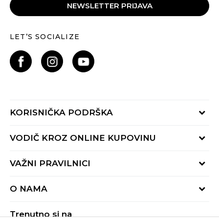
NEWSLETTER PRIJAVA
LET’S SOCIALIZE
KORISNIČKA PODRŠKA
Provjeri status porudžbine
VODIČ KROZ ONLINE KUPOVINU
Pozovite nas:
+382 20 690 200
Načini isporuke
VAŽNI PRAVILNICI
Radno vrijeme 9-16h
Povrat robe i povrat sredstava
online@buzzsneakers.me
Uslovi korišćenja
Reklamacije
O NAMA
Politika privatnosti
Zamjena artikla
BUZZ Koncept
Pravila Sport&Bonus programa
Trenutno si na