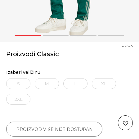
1
2
3
4
JP2523
Proizvodi Classic
Izaberi veličinu
S
M
L
XL
2XL
PROIZVOD VIŠE NIJE DOSTUPAN