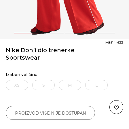
1
2
3
4
IH8514-633
Nike Donji dio trenerke
Sportswear
Izaberi veličinu
XS
S
M
L
PROIZVOD VIŠE NIJE DOSTUPAN