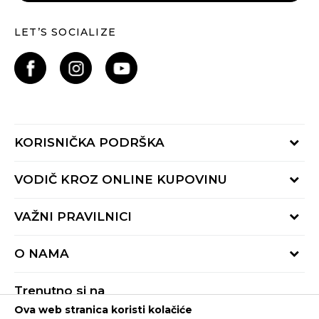
LET’S SOCIALIZE
KORISNIČKA PODRŠKA
Provjeri status porudžbine
VODIČ KROZ ONLINE KUPOVINU
Pozovite nas:
+382 20 690 200
Načini isporuke
VAŽNI PRAVILNICI
Radno vrijeme 9-16h
Povrat robe i povrat sredstava
online@buzzsneakers.me
Uslovi korišćenja
Reklamacije
O NAMA
Politika privatnosti
Zamjena artikla
BUZZ Koncept
Pravila Sport&Bonus programa
Trenutno si na
BUZZ Brendovi
Ova web stranica koristi kolačiće
Buzz Crna Gora
PROMIJENI