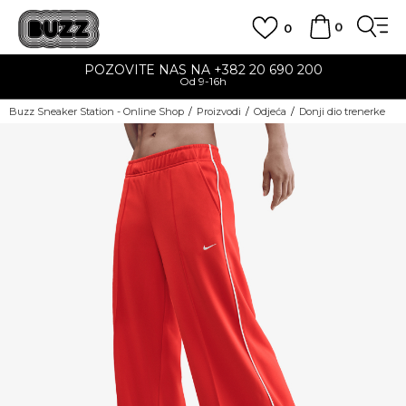
0
0
POZOVITE NAS NA +382 20 690 200
Od 9-16h
Buzz Sneaker Station - Online Shop
Proizvodi
Odjeća
Donji dio trenerke