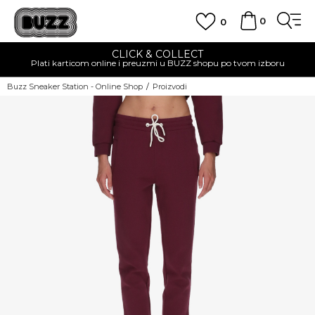
0
0
CLICK & COLLECT
Plati karticom online i preuzmi u BUZZ shopu po tvom izboru
Buzz Sneaker Station - Online Shop
Proizvodi