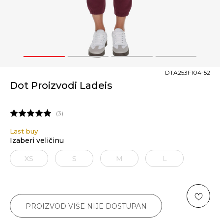
1
2
3
4
DTA253F104-52
Dot Proizvodi Ladeis
3
Last buy
Izaberi veličinu
XS
S
M
L
PROIZVOD VIŠE NIJE DOSTUPAN