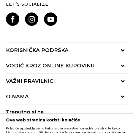
LET’S SOCIALIZE
KORISNIČKA PODRŠKA
Provjeri status porudžbine
VODIČ KROZ ONLINE KUPOVINU
Pozovite nas:
+382 20 690 200
Načini isporuke
VAŽNI PRAVILNICI
Radno vrijeme 9-16h
Povrat robe i povrat sredstava
online@buzzsneakers.me
Uslovi korišćenja
Reklamacije
O NAMA
Politika privatnosti
Zamjena artikla
BUZZ Koncept
Pravila Sport&Bonus programa
Trenutno si na
BUZZ Brendovi
Ova web stranica koristi kolačiće
Buzz Crna Gora
PROMIJENI
BUZZ Crew
Kolačiće upotrebljavamo kako bi ova web stranica radila pravilno te kako
bismo bili u stanju vršiti dalja unapređenja stranice sa svrhom poboljšavanja