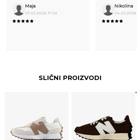
Maja
Nikolina
07.02.2026. 17:02
04.02.2026. 
SLIČNI PROIZVODI