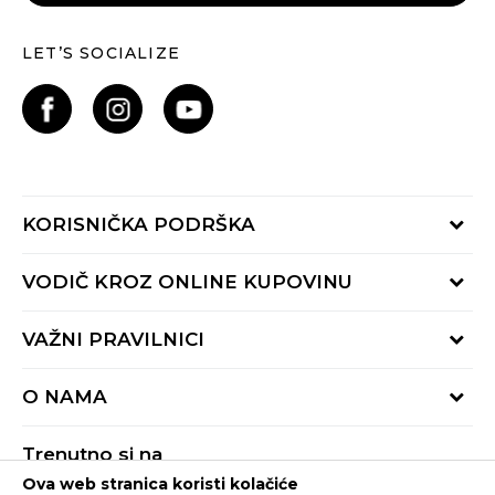
LET’S SOCIALIZE
KORISNIČKA PODRŠKA
Provjeri status porudžbine
VODIČ KROZ ONLINE KUPOVINU
Pozovite nas:
+382 20 690 200
Načini isporuke
VAŽNI PRAVILNICI
Radno vrijeme 9-16h
Povrat robe i povrat sredstava
online@buzzsneakers.me
Uslovi korišćenja
Reklamacije
O NAMA
Politika privatnosti
Zamjena artikla
BUZZ Koncept
Pravila Sport&Bonus programa
Trenutno si na
BUZZ Brendovi
Ova web stranica koristi kolačiće
Buzz Crna Gora
PROMIJENI