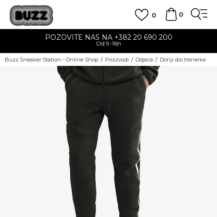
0
0
POZOVITE NAS NA +382 20 690 200
Od 9-16h
Buzz Sneaker Station - Online Shop
Proizvodi
Odjeća
Donji dio trenerke