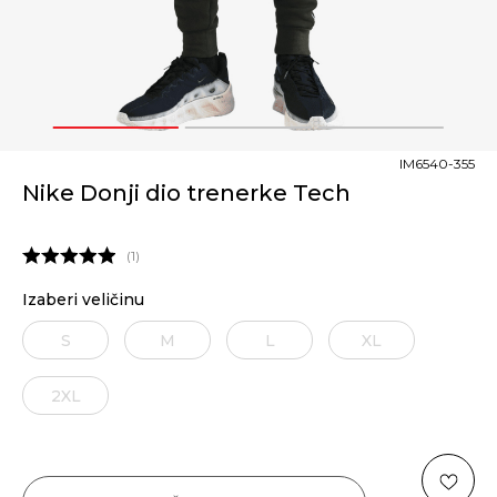
1
2
3
IM6540-355
Nike Donji dio trenerke Tech
1
Izaberi veličinu
S
M
L
XL
2XL