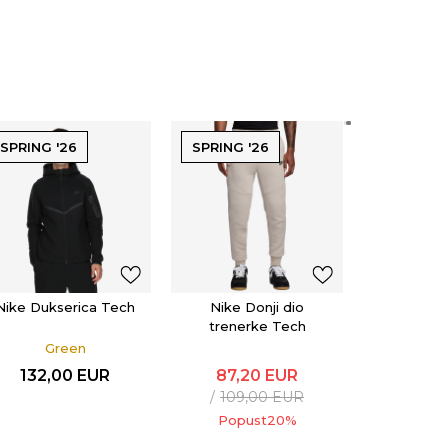
SPRING '26
SPRING '26
SPRING '
Nike D
trener
87,2
109,
Popu
Nike Dukserica Tech
Nike Donji dio
trenerke Tech
Green
132,00
EUR
87,20
EUR
109,00
EUR
Popust
20
%