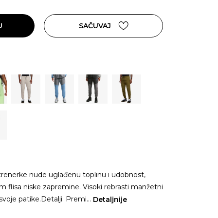
U
SAČUVAJ
trenerke nude uglađenu toplinu i udobnost,
 flisa niske zapremine. Visoki rebrasti manžetni
oje patike.Detalji: Premi
...
Detaljnije