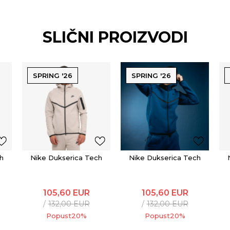
SLIČNI PROIZVODI
SPRING '26
SPRING '26
h
Nike Dukserica Tech
Nike Dukserica Tech
105,60
EUR
105,60
EUR
132,00
EUR
132,00
EUR
Popust
20
%
Popust
20
%