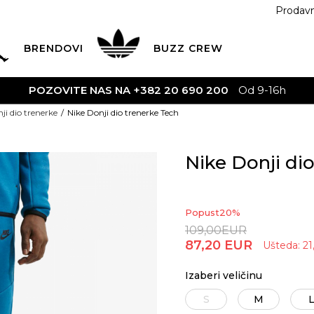
Prodav
BRENDOVI
BUZZ
CREW
POZOVITE NAS NA +382 20 690 200
Od 9-16h
ji dio trenerke
Nike Donji dio trenerke Tech
Nike Donji di
Popust
20
%
109,00
EUR
87,20
EUR
Ušteda:
21
Izaberi veličinu
S
M