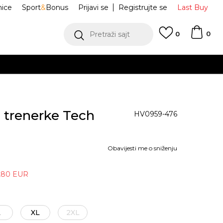
nice
Sport
&
Bonus
Prijavi se
Registrujte se
Last Buy
0
Pretraži sajt
0
o trenerke Tech
HV0959-476
Obavijesti me o sniženju
,80
EUR
L
XL
2XL