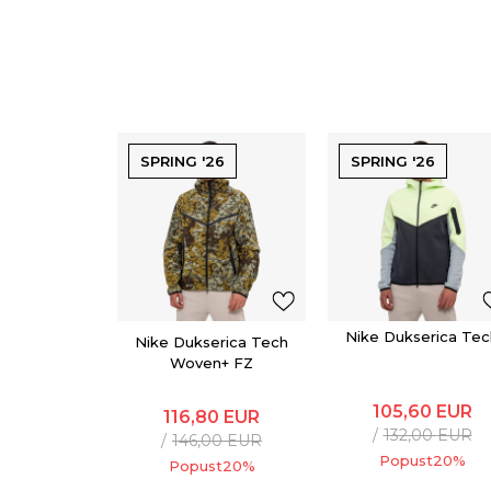
SPRING '26
SPRING '26
Nike Dukserica Tec
Nike Dukserica Tech
Woven+ FZ
105,60
EUR
116,80
EUR
132,00
EUR
146,00
EUR
Popust
20
%
Popust
20
%