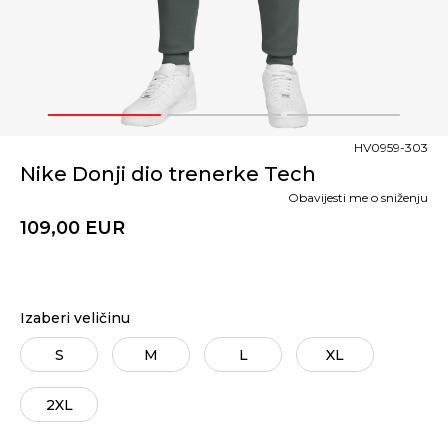
1
2
3
HV0959-303
Nike Donji dio trenerke Tech
Obavijesti me o sniženju
109,00
EUR
Izaberi veličinu
S
M
L
XL
2XL