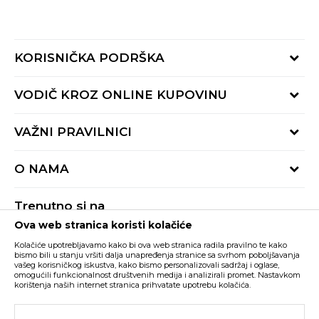
KORISNIČKA PODRŠKA
Provjeri status porudžbine
VODIČ KROZ ONLINE KUPOVINU
Pozovite nas:
+382 20 690 200
Načini isporuke
VAŽNI PRAVILNICI
Radno vrijeme 9-16h
Povrat robe i povrat sredstava
online@buzzsneakers.me
Uslovi korišćenja
Reklamacije
O NAMA
Politika privatnosti
Zamjena artikla
BUZZ Koncept
Pravila Sport&Bonus programa
Trenutno si na
BUZZ Brendovi
Ova web stranica koristi kolačiće
Buzz Crna Gora
PROMIJENI
BUZZ Crew
Kolačiće upotrebljavamo kako bi ova web stranica radila pravilno te kako
BUZZ Shopovi
bismo bili u stanju vršiti dalja unapređenja stranice sa svrhom poboljšavanja
vašeg korisničkog iskustva, kako bismo personalizovali sadržaj i oglase,
Nastojimo da budemo što precizniji u opisu proizvoda, prikazu slika i samih
cijena, ali ne možemo garantovati da su sve informacije kompletne i bez
Postani dio BUZZ tima
omogućili funkcionalnost društvenih medija i analizirali promet. Nastavkom
grešaka. Svi artikli prikazani na sajtu su dio naše ponude i ne podrazumijeva da
korištenja naših internet stranica prihvatate upotrebu kolačića.
su dostupni u svakom trenutku. Raspoloživost robe možete provjeriti pozivom
Click&Collect
na broj +382 20 690 200.