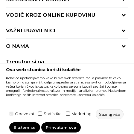
Provjeri status porudžbine
VODIČ KROZ ONLINE KUPOVINU
Pozovite nas:
+382 20 690 200
Načini isporuke
VAŽNI PRAVILNICI
Radno vrijeme 9-16h
Povrat robe i povrat sredstava
online@buzzsneakers.me
Uslovi korišćenja
Reklamacije
O NAMA
Politika privatnosti
Zamjena artikla
BUZZ Koncept
Pravila Sport&Bonus programa
Trenutno si na
BUZZ Brendovi
Ova web stranica koristi kolačiće
Buzz Crna Gora
PROMIJENI
BUZZ Crew
Kolačiće upotrebljavamo kako bi ova web stranica radila pravilno te kako
BUZZ Shopovi
bismo bili u stanju vršiti dalja unapređenja stranice sa svrhom poboljšavanja
vašeg korisničkog iskustva, kako bismo personalizovali sadržaj i oglase,
Nastojimo da budemo što precizniji u opisu proizvoda, prikazu slika i samih
cijena, ali ne možemo garantovati da su sve informacije kompletne i bez
Postani dio BUZZ tima
omogućili funkcionalnost društvenih medija i analizirali promet. Nastavkom
grešaka. Svi artikli prikazani na sajtu su dio naše ponude i ne podrazumijeva da
korištenja naših internet stranica prihvatate upotrebu kolačića.
su dostupni u svakom trenutku. Raspoloživost robe možete provjeriti pozivom
Click&Collect
na broj +382 20 690 200.
©2026
www.buzzsneakers.me
, Izrada
NB SOFT
. Sva prava
Obavezni
Statistika
Marketing
Saznaj više
zadržana.
Slažem se
Prihvatam sve