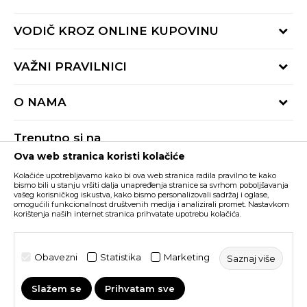
Provjeri status porudžbine
VODIČ KROZ ONLINE KUPOVINU
Pozovite nas:
+382 20 690 200
Načini isporuke
VAŽNI PRAVILNICI
Radno vrijeme 9-16h
Povrat robe i povrat sredstava
online@buzzsneakers.me
Uslovi korišćenja
Reklamacije
O NAMA
Politika privatnosti
Zamjena artikla
BUZZ Koncept
Pravila Sport&Bonus programa
Trenutno si na
BUZZ Brendovi
Ova web stranica koristi kolačiće
Buzz Crna Gora
PROMIJENI
BUZZ Crew
Kolačiće upotrebljavamo kako bi ova web stranica radila pravilno te kako
BUZZ Shopovi
bismo bili u stanju vršiti dalja unapređenja stranice sa svrhom poboljšavanja
vašeg korisničkog iskustva, kako bismo personalizovali sadržaj i oglase,
Nastojimo da budemo što precizniji u opisu proizvoda, prikazu slika i samih
cijena, ali ne možemo garantovati da su sve informacije kompletne i bez
Postani dio BUZZ tima
omogućili funkcionalnost društvenih medija i analizirali promet. Nastavkom
grešaka. Svi artikli prikazani na sajtu su dio naše ponude i ne podrazumijeva da
korištenja naših internet stranica prihvatate upotrebu kolačića.
su dostupni u svakom trenutku. Raspoloživost robe možete provjeriti pozivom
Click&Collect
na broj +382 20 690 200.
©2026
www.buzzsneakers.me
, Izrada
NB SOFT
. Sva prava
Obavezni
Statistika
Marketing
Saznaj više
zadržana.
Slažem se
Prihvatam sve