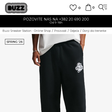
0
0
POZOVITE NAS NA +382 20 690 200
Od 9-16h
Buzz Sneaker Station - Online Shop
Proizvodi
Odjeća
Donji dio trenerke
SPRING '26