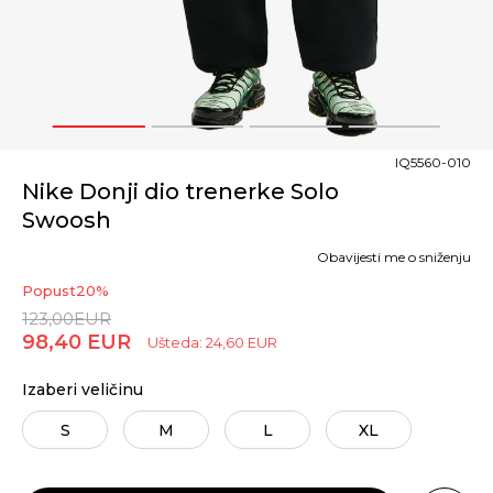
1
2
3
4
IQ5560-010
Nike Donji dio trenerke Solo
Swoosh
Obavijesti me o sniženju
Popust
20
%
123,00
EUR
98,40
EUR
Ušteda:
24,60
EUR
Izaberi veličinu
S
M
L
XL