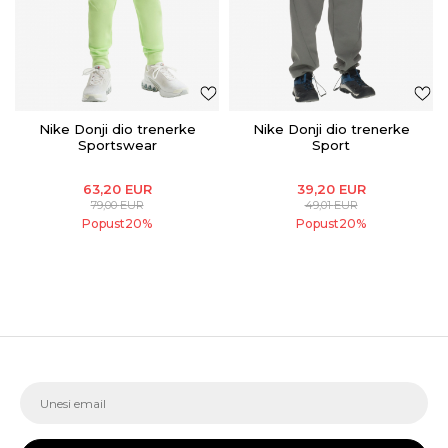
Nike Donji dio trenerke
Nike Donji dio trenerke
Sportswear
Sport
63,20
EUR
39,20
EUR
79,00
EUR
49,01
EUR
Popust
20
%
Popust
20
%