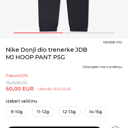
1
2
95F698-910
Nike Donji dio trenerke JDB
MJ HOOP PANT PSG
Obavijesti me o sniženju
Popust
20
%
75,00
EUR
60,00
EUR
Ušteda:
15,00
EUR
Izaberi veličinu
9-10g.
11-12g.
12-13g.
14-15g.