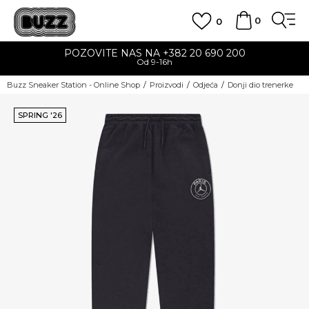
0
0
POZOVITE NAS NA +382 20 690 200
Od 9-16h
Buzz Sneaker Station - Online Shop
Proizvodi
Odjeća
Donji dio trenerke
SPRING '26