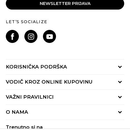
NEWSLETTER PRIJAVA
LET’S SOCIALIZE
KORISNIČKA PODRŠKA
Provjeri status porudžbine
VODIČ KROZ ONLINE KUPOVINU
Pozovite nas:
+382 20 690 200
Načini isporuke
VAŽNI PRAVILNICI
Radno vrijeme 9-16h
Povrat robe i povrat sredstava
online@buzzsneakers.me
Uslovi korišćenja
Reklamacije
O NAMA
Politika privatnosti
Zamjena artikla
BUZZ Koncept
Pravila Sport&Bonus programa
Trenutno si na