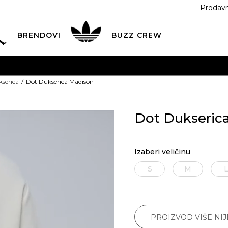
Prodav
BRENDOVI
BUZZ
CREW
AVA
na teritoriji CG za sve poružbine u vrijednosti preko 30
serica
Dot Dukserica Madison
Dot Dukseric
Izaberi veličinu
S
M
PROIZVOD VIŠE NI