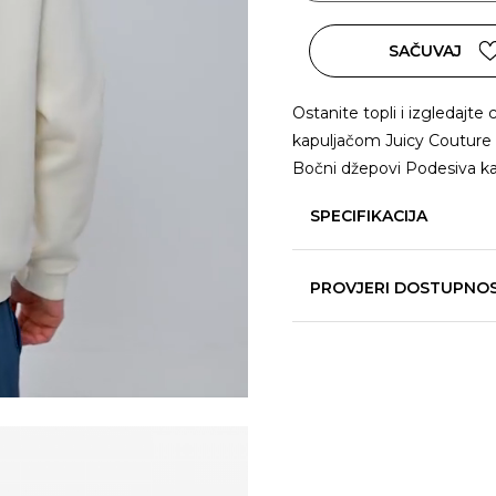
SAČUVAJ
Ostanite topli i izgledajte
kapuljačom Juicy Couture M
Bočni džepovi Podesiva k
SPECIFIKACIJA
PROVJERI DOSTUPNO