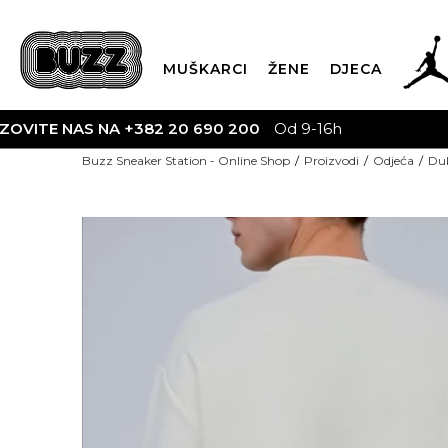
MUŠKARCI
ŽENE
DJECA
BESPLATNA DOST
Buzz Sneaker Station - Online Shop
Proizvodi
Odjeća
Duk