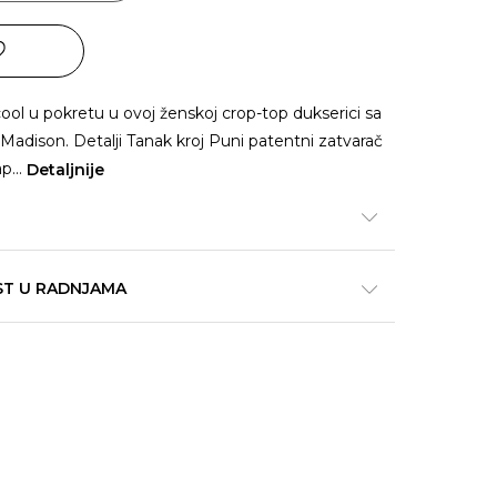
 cool u pokretu u ovoj ženskoj crop-top dukserici sa
adison. Detalji Tanak kroj Puni patentni zatvarač
ap
...
Detaljnije
ST U RADNJAMA