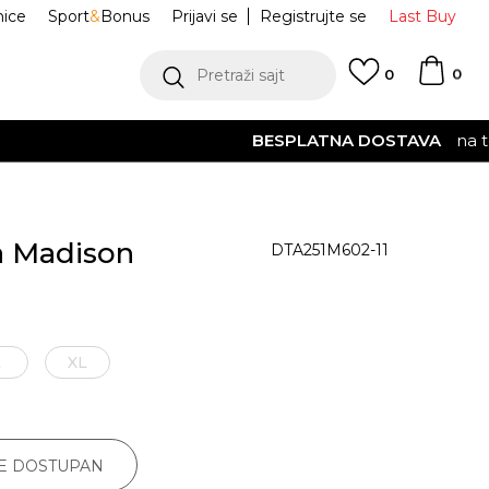
nice
Sport
&
Bonus
Prijavi se
Registrujte se
Last Buy
0
Pretraži sajt
0
 EUR
POGLEDAJ VIŠE
a Madison
DTA251M602-11
L
XL
JE DOSTUPAN