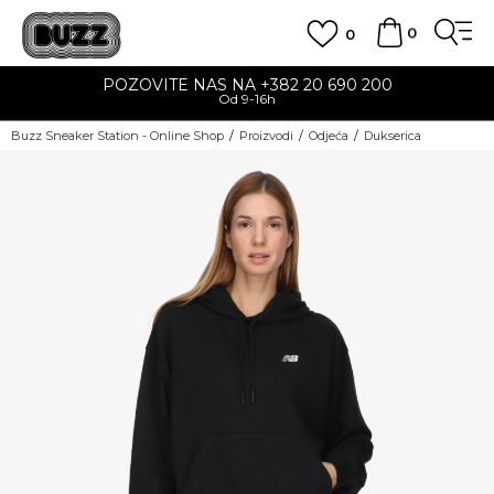
0
0
POZOVITE NAS NA +382 20 690 200
Od 9-16h
Buzz Sneaker Station - Online Shop
Proizvodi
Odjeća
Dukserica