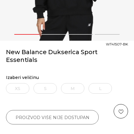
1
2
3
4
WT41507-BK
New Balance Dukserica Sport
Essentials
Izaberi veličinu
XS
S
M
L
PROIZVOD VIŠE NIJE DOSTUPAN