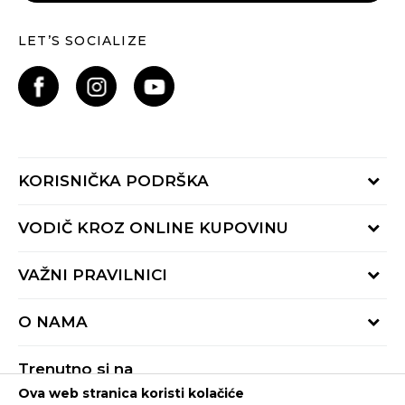
LET’S SOCIALIZE
KORISNIČKA PODRŠKA
Provjeri status porudžbine
VODIČ KROZ ONLINE KUPOVINU
Pozovite nas:
+382 20 690 200
Načini isporuke
VAŽNI PRAVILNICI
Radno vrijeme 9-16h
Povrat robe i povrat sredstava
online@buzzsneakers.me
Uslovi korišćenja
Reklamacije
O NAMA
Politika privatnosti
Zamjena artikla
BUZZ Koncept
Pravila Sport&Bonus programa
Trenutno si na
BUZZ Brendovi
Ova web stranica koristi kolačiće
Buzz Crna Gora
PROMIJENI