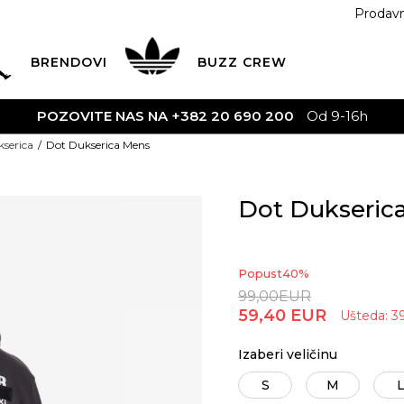
Prodav
BRENDOVI
BUZZ
CREW
POZOVITE NAS NA +382 20 690 200
Od 9-16h
serica
Dot Dukserica Mens
Dot Dukseric
Popust
40
%
99,00
EUR
59,40
EUR
Ušteda:
3
Izaberi veličinu
S
M