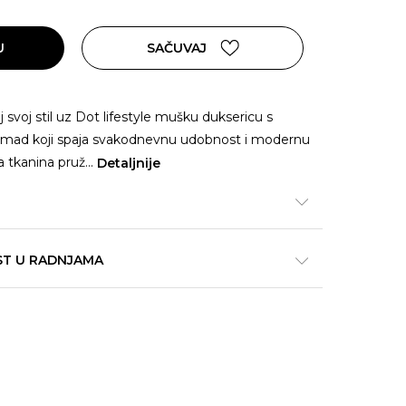
U
SAČUVAJ
j svoj stil uz Dot lifestyle mušku duksericu s
mad koji spaja svakodnevnu udobnost i modernu
ka tkanina pruž
...
Detaljnije
ST U RADNJAMA