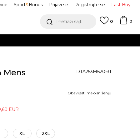
nice
Sport
&
Bonus
Prijavi se
Registrujte se
Last Buy
0
Pretraži sajt
0
a Mens
DTA253M620-31
Obavijesti me o sniženju
9,60
EUR
L
XL
2XL