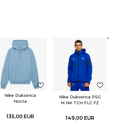
adidas 
BECKEN
75,0
Nike Dukserica
Nike Dukserica PSG
Nocta
M NK TCH FLC FZ
WR HOODIE
135,00
EUR
149,00
EUR