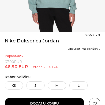
1
2
3
4
FV7074-018
Nike Dukserica Jordan
Obavijesti me o sniženju
Popust
30
%
67,00
EUR
46,90
EUR
Ušteda:
20,10
EUR
Izaberi veličinu
XS
S
M
L
DODAJ U KORPU