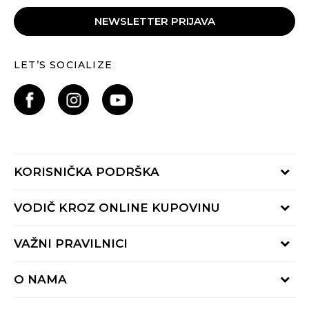
NEWSLETTER PRIJAVA
LET’S SOCIALIZE
KORISNIČKA PODRŠKA
Provjeri status porudžbine
VODIČ KROZ ONLINE KUPOVINU
Pozovite nas:
+382 20 690 200
Načini isporuke
VAŽNI PRAVILNICI
Radno vrijeme 9-16h
Povrat robe i povrat sredstava
online@buzzsneakers.me
Uslovi korišćenja
Reklamacije
O NAMA
Politika privatnosti
Zamjena artikla
BUZZ Koncept