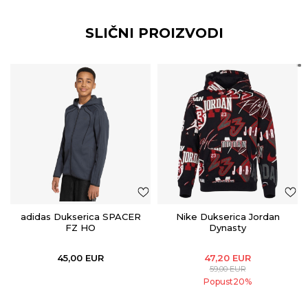
SLIČNI PROIZVODI
adidas Dukserica SPACER
Nike Dukserica Jordan
FZ HO
Dynasty
45,00
EUR
47,20
EUR
59,00
EUR
Popust
20
%