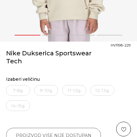
1
2
3
4
HV1198-229
Nike Dukserica Sportswear
Tech
Izaberi veličinu
7-8g.
9-10g.
11-12g.
12-13g.
14-15g.
PROIZVOD VIŠE NIJE DOSTUPAN