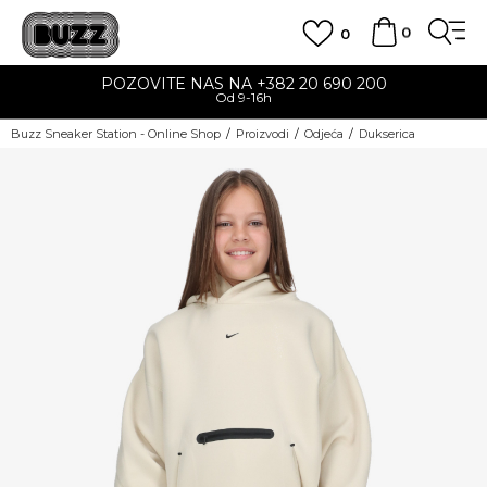
0
0
POZOVITE NAS NA +382 20 690 200
Od 9-16h
Buzz Sneaker Station - Online Shop
Proizvodi
Odjeća
Dukserica