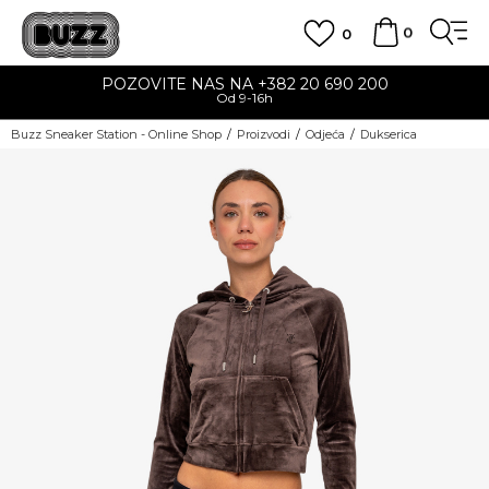
0
0
POZOVITE NAS NA +382 20 690 200
Od 9-16h
Buzz Sneaker Station - Online Shop
Proizvodi
Odjeća
Dukserica