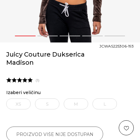
1
2
3
4
5
JCWAS225306-193
Juicy Couture Dukserica
Madison
1
Izaberi veličinu
XS
S
M
L
PROIZVOD VIŠE NIJE DOSTUPAN