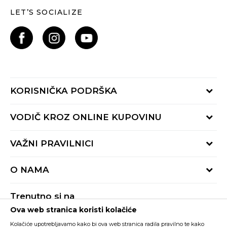
LET’S SOCIALIZE
KORISNIČKA PODRŠKA
Provjeri status porudžbine
VODIČ KROZ ONLINE KUPOVINU
Pozovite nas:
+382 20 690 200
Načini isporuke
VAŽNI PRAVILNICI
Radno vrijeme 9-16h
Povrat robe i povrat sredstava
online@buzzsneakers.me
Uslovi korišćenja
Reklamacije
O NAMA
Politika privatnosti
Zamjena artikla
BUZZ Koncept
Pravila Sport&Bonus programa
Trenutno si na
BUZZ Brendovi
Ova web stranica koristi kolačiće
Buzz Crna Gora
PROMIJENI
BUZZ Crew
Kolačiće upotrebljavamo kako bi ova web stranica radila pravilno te kako