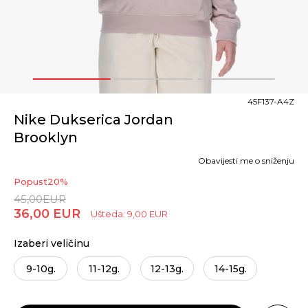
1
2
3
45F137-A4Z
Nike Dukserica Jordan
Brooklyn
Obavijesti me o sniženju
Popust
20
%
45,00
EUR
36,00
EUR
Ušteda:
9,00
EUR
Izaberi veličinu
9-10g.
11-12g.
12-13g.
14-15g.