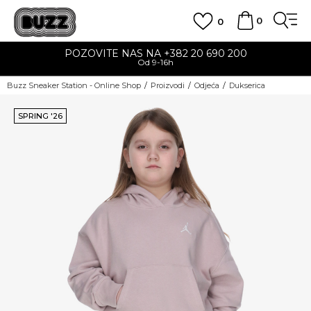
0
0
POZOVITE NAS NA +382 20 690 200
Od 9-16h
Buzz Sneaker Station - Online Shop
Proizvodi
Odjeća
Dukserica
SPRING '26