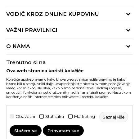
Provjeri status porudžbine
VODIČ KROZ ONLINE KUPOVINU
Pozovite nas:
+382 20 690 200
Načini isporuke
VAŽNI PRAVILNICI
Radno vrijeme 9-16h
Povrat robe i povrat sredstava
online@buzzsneakers.me
Uslovi korišćenja
Reklamacije
O NAMA
Politika privatnosti
Zamjena artikla
BUZZ Koncept
Pravila Sport&Bonus programa
Trenutno si na
BUZZ Brendovi
Ova web stranica koristi kolačiće
Buzz Crna Gora
PROMIJENI
BUZZ Crew
Kolačiće upotrebljavamo kako bi ova web stranica radila pravilno te kako
BUZZ Shopovi
bismo bili u stanju vršiti dalja unapređenja stranice sa svrhom poboljšavanja
vašeg korisničkog iskustva, kako bismo personalizovali sadržaj i oglase,
Nastojimo da budemo što precizniji u opisu proizvoda, prikazu slika i samih
cijena, ali ne možemo garantovati da su sve informacije kompletne i bez
Postani dio BUZZ tima
omogućili funkcionalnost društvenih medija i analizirali promet. Nastavkom
grešaka. Svi artikli prikazani na sajtu su dio naše ponude i ne podrazumijeva da
korištenja naših internet stranica prihvatate upotrebu kolačića.
su dostupni u svakom trenutku. Raspoloživost robe možete provjeriti pozivom
Click&Collect
na broj +382 20 690 200.
©2026
www.buzzsneakers.me
, Izrada
NB SOFT
. Sva prava
Obavezni
Statistika
Marketing
Saznaj više
zadržana.
Slažem se
Prihvatam sve