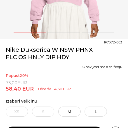
1
2
3
IF7372-663
Nike Dukserica W NSW PHNX
FLC OS HNLY DIP HDY
Obavijesti me o sniženju
Popust
20
%
73,00
EUR
58,40
EUR
Ušteda:
14,60
EUR
Izaberi veličinu
XS
S
M
L