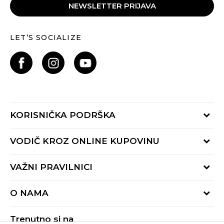
NEWSLETTER PRIJAVA
LET’S SOCIALIZE
KORISNIČKA PODRŠKA
Provjeri status porudžbine
VODIČ KROZ ONLINE KUPOVINU
Pozovite nas:
+382 20 690 200
Načini isporuke
VAŽNI PRAVILNICI
Radno vrijeme 9-16h
Povrat robe i povrat sredstava
online@buzzsneakers.me
Uslovi korišćenja
Reklamacije
O NAMA
Politika privatnosti
Zamjena artikla
BUZZ Koncept
Pravila Sport&Bonus programa
Trenutno si na