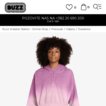
0
0
POZOVITE NAS NA +382 20 690 200
Od 9-16h
Buzz Sneaker Station - Online Shop
Proizvodi
Odjeća
Dukserica