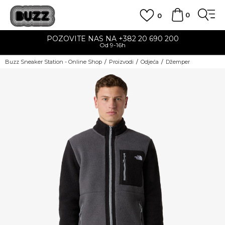
0
0
POZOVITE NAS NA +382 20 690 200
Od 9-16h
Buzz Sneaker Station - Online Shop
Proizvodi
Odjeća
Džemper