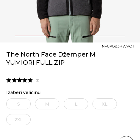
1
2
3
NF0A883RWVO1
The North Face Džemper M
YUMIORI FULL ZIP
1
Izaberi veličinu
S
M
L
XL
2XL