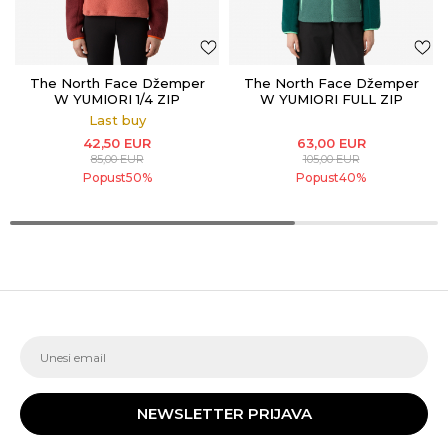
The North Face Džemper
The North Face Džemper
W YUMIORI 1/4 ZIP
W YUMIORI FULL ZIP
Last buy
42,50
EUR
63,00
EUR
85,00
EUR
105,00
EUR
Popust
50
%
Popust
40
%
NEWSLETTER PRIJAVA