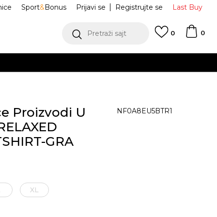
nice
Sport
&
Bonus
Prijavi se
Registrujte se
Last Buy
0
Pretraži sajt
0
e Proizvodi U
NF0A8EU5BTR1
 RELAXED
SHIRT-GRA
L
XL