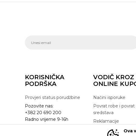
KORISNIČKA
VODIČ KROZ
PODRŠKA
ONLINE KUP
Provjeri status porudžbine
Načini isporuke
Pozovite nas:
Povrat robe i povrat
+382 20 690 200
sredstava
Radno vrijeme 9-16h
Reklamacije
online@buzzsneakers.me
Zamjena artikla
Ova w