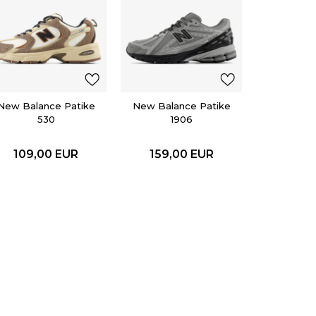
adidas
SUPERS
119,0
New Balance Patike
New Balance Patike
530
1906
109,00
EUR
159,00
EUR