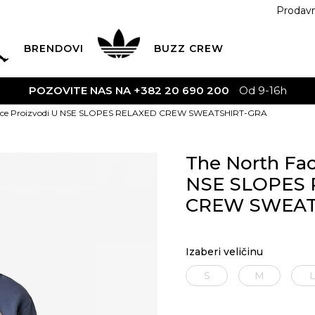
Prodav
BRENDOVI
BUZZ
CREW
POZOVITE NAS NA +382 20 690 200
Od 9-16h
Face Proizvodi U NSE SLOPES RELAXED CREW SWEATSHIRT-GRA
The North Fac
NSE SLOPES
CREW SWEAT
Izaberi veličinu
S
M