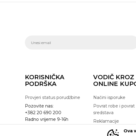
KORISNIČKA
VODIČ KROZ
PODRŠKA
ONLINE KUP
Provjeri status porudžbine
Načini isporuke
Pozovite nas:
Povrat robe i povrat
+382 20 690 200
sredstava
Radno vrijeme 9-16h
Reklamacije
online@buzzsneakers.me
Zamjena artikla
Ova w