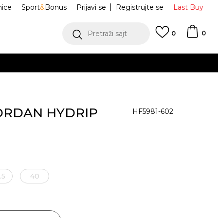
nice
Sport
&
Bonus
Prijavi se
Registrujte se
Last Buy
0
Pretraži sajt
0
 JORDAN HYDRIP
HF5981-602
.5
40