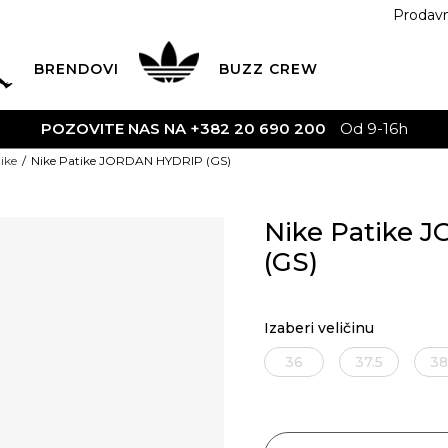
Prodav
BRENDOVI
BUZZ
CREW
POZOVITE NAS NA +382 20 690 200
Od 9-16h
ike
Nike Patike JORDAN HYDRIP (GS)
Nike Patike
(GS)
Izaberi veličinu
36
37.5
38