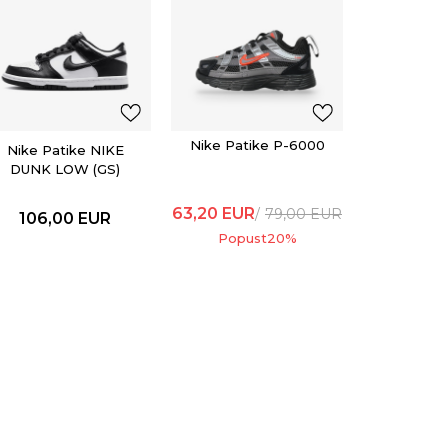
Nike Pa
Force
96,8
121,
Popu
Nike Patike P-6000
Nike Patike NIKE
DUNK LOW (GS)
63,20
EUR
79,00
EUR
106,00
EUR
Popust
20
%