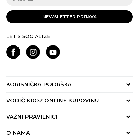
NEWSLETTER PRIJAVA
LET’S SOCIALIZE
KORISNIČKA PODRŠKA
Provjeri status porudžbine
VODIČ KROZ ONLINE KUPOVINU
Pozovite nas:
+382 20 690 200
Načini isporuke
VAŽNI PRAVILNICI
Radno vrijeme 9-16h
Povrat robe i povrat sredstava
online@buzzsneakers.me
Uslovi korišćenja
Reklamacije
O NAMA
Politika privatnosti
Zamjena artikla