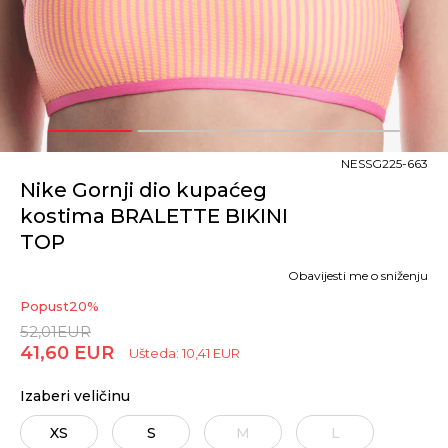
1
2
3
4
NESSG225-663
Nike Gornji dio kupaćeg
kostima BRALETTE BIKINI
TOP
Obavijesti me o sniženju
Popust
20
%
52,01
EUR
41,60
EUR
Ušteda:
10,41
EUR
Izaberi veličinu
XS
S
M
L