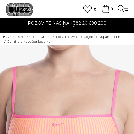
0
0
POZOVITE NAS NA +382 20 690 200
Od 9-16h
Buzz Sneaker Station - Online Shop
Proizvodi
Odjeća
Kupaći kostimi
Gornji dio kupaćeg kostima