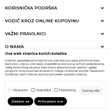
KORISNIČKA PODRŠKA
Provjeri status porudžbine
VODIČ KROZ ONLINE KUPOVINU
Pozovite nas:
+382 20 690 200
Načini isporuke
VAŽNI PRAVILNICI
Radno vrijeme 9-16h
Povrat robe i povrat sredstava
online@buzzsneakers.me
Uslovi korišćenja
Reklamacije
O NAMA
Politika privatnosti
Zamjena artikla
Ova web stranica koristi kolačiće
BUZZ Koncept
Pravila Sport&Bonus programa
Trenutno si na
Kolačiće upotrebljavamo kako bi ova web stranica radila pravilno te kako
BUZZ Brendovi
bismo bili u stanju vršiti dalja unapređenja stranice sa svrhom poboljšavanja
vašeg korisničkog iskustva, kako bismo personalizovali sadržaj i oglase,
Buzz Crna Gora
PROMIJENI
BUZZ Crew
omogućili funkcionalnost društvenih medija i analizirali promet. Nastavkom
korištenja naših internet stranica prihvatate upotrebu kolačića.
BUZZ Shopovi
Nastojimo da budemo što precizniji u opisu proizvoda, prikazu slika i samih
cijena, ali ne možemo garantovati da su sve informacije kompletne i bez
Postani dio BUZZ tima
grešaka. Svi artikli prikazani na sajtu su dio naše ponude i ne podrazumijeva da
su dostupni u svakom trenutku. Raspoloživost robe možete provjeriti pozivom
Obavezni
Statistika
Marketing
Saznaj više
Click&Collect
na broj +382 20 690 200.
Slažem se
Prihvatam sve
©2026
www.buzzsneakers.me
, Izrada
NB SOFT
. Sva prava
zadržana.