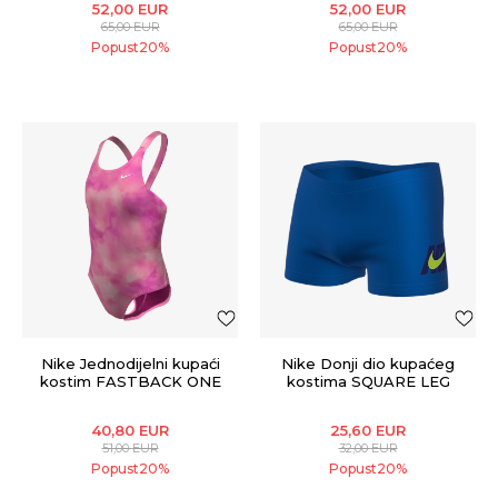
52,00
EUR
52,00
EUR
65,00
EUR
65,00
EUR
Popust
20
%
Popust
20
%
Nike Jednodijelni kupaći
Nike Donji dio kupaćeg
kostim FASTBACK ONE
kostima SQUARE LEG
PIECE
40,80
EUR
25,60
EUR
51,00
EUR
32,00
EUR
Popust
20
%
Popust
20
%