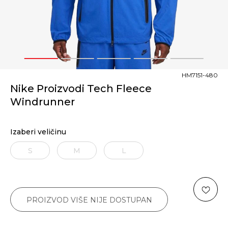
1
2
3
4
5
HM7151-480
Nike Proizvodi Tech Fleece
Windrunner
Izaberi veličinu
S
M
L
PROIZVOD VIŠE NIJE DOSTUPAN