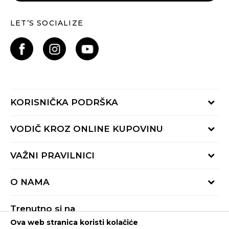
LET’S SOCIALIZE
KORISNIČKA PODRŠKA
Provjeri status porudžbine
VODIČ KROZ ONLINE KUPOVINU
Pozovite nas:
+382 20 690 200
Načini isporuke
VAŽNI PRAVILNICI
Radno vrijeme 9-16h
Povrat robe i povrat sredstava
online@buzzsneakers.me
Uslovi korišćenja
Reklamacije
O NAMA
Politika privatnosti
Zamjena artikla
BUZZ Koncept
Pravila Sport&Bonus programa
Trenutno si na
BUZZ Brendovi
Ova web stranica koristi kolačiće
Buzz Crna Gora
PROMIJENI