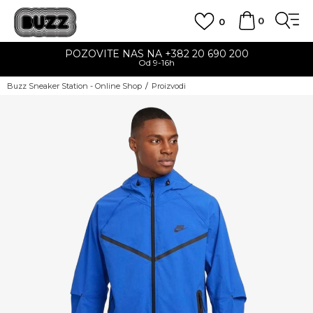
0
0
POZOVITE NAS NA +382 20 690 200
Od 9-16h
Buzz Sneaker Station - Online Shop
Proizvodi