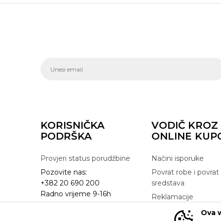
KORISNIČKA
VODIČ KROZ
PODRŠKA
ONLINE KUP
Provjeri status porudžbine
Načini isporuke
Pozovite nas:
Povrat robe i povrat
+382 20 690 200
sredstava
Radno vrijeme 9-16h
Reklamacije
online@buzzsneakers.me
Zamjena artikla
Ova w