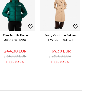
Juicy Cou
CEN
Las
114,5
229,
Popu
The North Face
Juicy Couture Jakna
Jakna W 1996
TWILL TRENCH
RETRO NUPTSE
JACKET
244,30
EUR
167,30
EUR
349,00
EUR
239,00
EUR
Popust
30
%
Popust
30
%