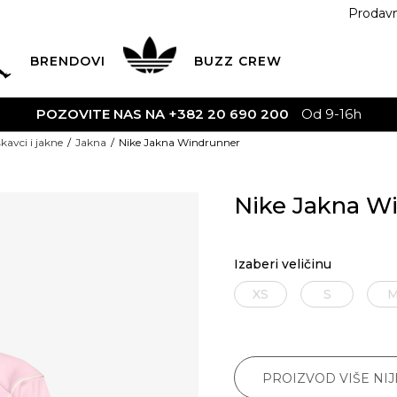
Prodav
BRENDOVI
BUZZ
CREW
POZOVITE NAS NA +382 20 690 200
Od 9-16h
kavci i jakne
Jakna
Nike Jakna Windrunner
Nike Jakna W
Izaberi veličinu
XS
S
PROIZVOD VIŠE NI