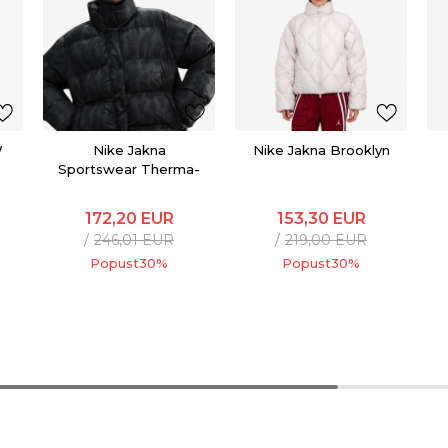
W
Nike Jakna
Nike Jakna Brooklyn
Sportswear Therma-
FIT
172,20
EUR
153,30
EUR
246,01
EUR
219,00
EUR
Popust
30
%
Popust
30
%