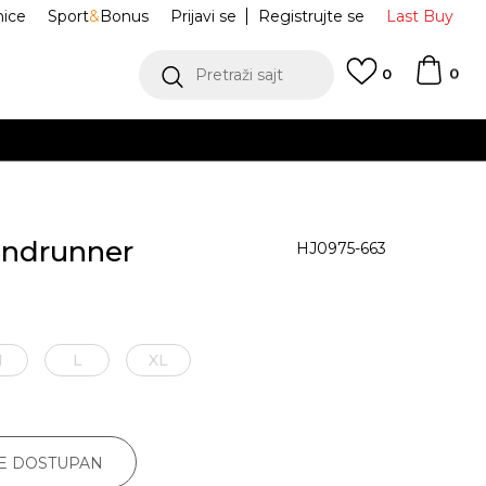
nice
Sport
&
Bonus
Prijavi se
Registrujte se
Last Buy
0
Pretraži sajt
0
indrunner
HJ0975-663
M
L
XL
JE DOSTUPAN