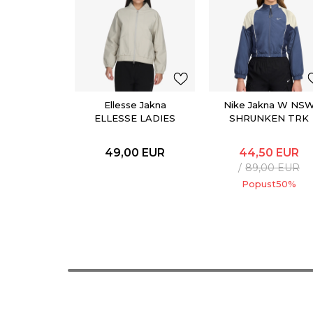
Ellesse Jakna
Nike Jakna W NS
ELLESSE LADIES
SHRUNKEN TRK
JACKET
JKT MOD
49,00
EUR
44,50
EUR
89,00
EUR
Popust
50
%