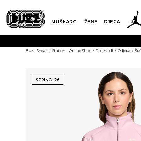
MUŠKARCI
ŽENE
DJECA
Buzz Sneaker Station - Online Shop
Proizvodi
Odjeća
Šuš
SPRING '26