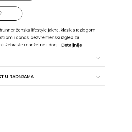
nner ženska lifestyle jakna, klasik s razlogom,
e stilom i donosi bezvremenski izgled za
ljiRebraste manžetne i donj
...
Detaljnije
ST U RADNJAMA