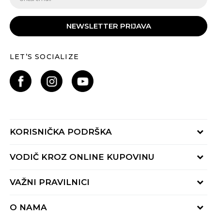
NEWSLETTER PRIJAVA
LET’S SOCIALIZE
KORISNIČKA PODRŠKA
Provjeri status porudžbine
VODIČ KROZ ONLINE KUPOVINU
Pozovite nas:
+382 20 690 200
Načini isporuke
VAŽNI PRAVILNICI
Radno vrijeme 9-16h
Povrat robe i povrat sredstava
online@buzzsneakers.me
Uslovi korišćenja
Reklamacije
O NAMA
Politika privatnosti
Zamjena artikla