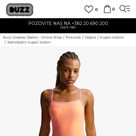
0
0
POZOVITE NAS NA +382 20 690 200
Od 9-16h
Buzz Sneaker Station - Online Shop
Proizvodi
Odjeća
Kupaći kostimi
Jednodijelni kupaći kostim