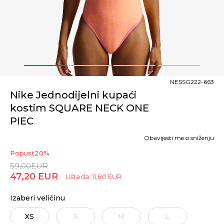
1
2
3
4
NESSG222-663
Nike Jednodijelni kupaći
kostim SQUARE NECK ONE
PIEC
Obavijesti me o sniženju
Popust
20
%
59,00
EUR
47,20
EUR
Ušteda:
11,80
EUR
Izaberi veličinu
XS
S
M
L