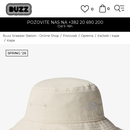
0
0
POZOVITE NAS NA +382 20 690 200
Od 9-16h
Buzz Sneaker Station - Online Shop
Proizvodi
Oprema
Kačketi i kape
Kapa
SPRING '26