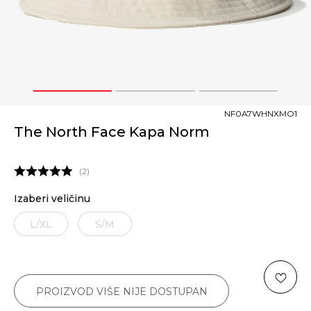
1
2
3
NF0A7WHNXMO1
The North Face Kapa Norm
2
Izaberi veličinu
L/XL
S/M
PROIZVOD VIŠE NIJE DOSTUPAN