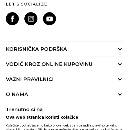
LET’S SOCIALIZE
KORISNIČKA PODRŠKA
Provjeri status porudžbine
VODIČ KROZ ONLINE KUPOVINU
Pozovite nas:
+382 20 690 200
Načini isporuke
VAŽNI PRAVILNICI
Radno vrijeme 9-16h
Povrat robe i povrat sredstava
online@buzzsneakers.me
Uslovi korišćenja
Reklamacije
O NAMA
Politika privatnosti
Zamjena artikla
BUZZ Koncept
Pravila Sport&Bonus programa
Trenutno si na
BUZZ Brendovi
Ova web stranica koristi kolačiće
Buzz Crna Gora
PROMIJENI
BUZZ Crew
Kolačiće upotrebljavamo kako bi ova web stranica radila pravilno te kako
bismo bili u stanju vršiti dalja unapređenja stranice sa svrhom poboljšavanja