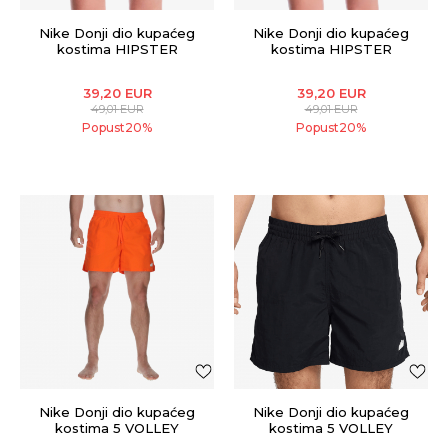
Nike Donji dio kupaćeg
Nike Donji dio kupaćeg
kostima HIPSTER
kostima HIPSTER
BOTTOM
BOTTOM
39,20
EUR
39,20
EUR
49,01
EUR
49,01
EUR
Popust
20
%
Popust
20
%
Nike Donji dio kupaćeg
Nike Donji dio kupaćeg
kostima 5 VOLLEY
kostima 5 VOLLEY
SHORT
SHORT