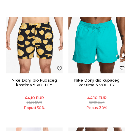
Nike Donji dio kupaćeg
Nike Donji dio kupaćeg
kostima 5 VOLLEY
kostima 5 VOLLEY
SHORT
SHORT
44,10
EUR
44,10
EUR
63,00
EUR
63,00
EUR
Popust
30
%
Popust
30
%