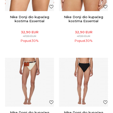
Nike Donji dio kupaćeg
Nike Donji dio kupaćeg
kostima Essential
kostima Essential
32,90
EUR
32,90
EUR
47,00
EUR
47,00
EUR
Popust
30
%
Popust
30
%
Nike Donji dio kupaćeg
Nike Donji dio kupaćeg