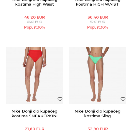
kostima High Waist
kostima HIGH WAIST
Bottom
46,20
EUR
36,40
EUR
66,01
EUR
52,01
EUR
Popust
30
%
Popust
30
%
Nike Donji dio kupaćeg
Nike Donji dio kupaćeg
kostima SNEAKERKINI
kostima Sling
21,60
EUR
32,90
EUR