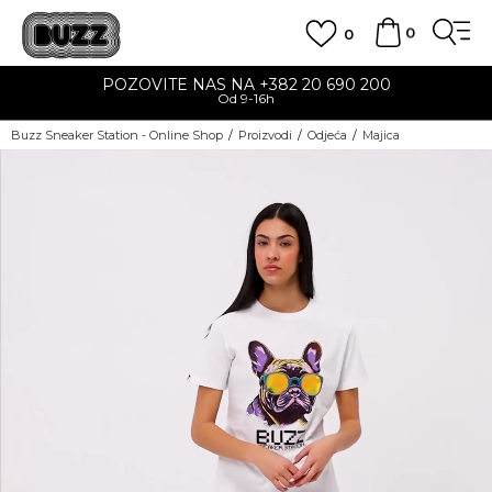
0
0
POZOVITE NAS NA +382 20 690 200
Od 9-16h
Buzz Sneaker Station - Online Shop
Proizvodi
Odjeća
Majica