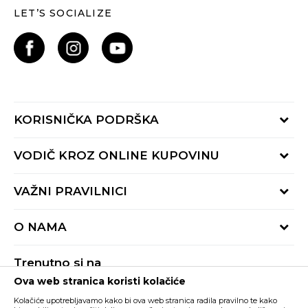
LET’S SOCIALIZE
KORISNIČKA PODRŠKA
Provjeri status porudžbine
VODIČ KROZ ONLINE KUPOVINU
Pozovite nas:
+382 20 690 200
Načini isporuke
VAŽNI PRAVILNICI
Radno vrijeme 9-16h
Povrat robe i povrat sredstava
online@buzzsneakers.me
Uslovi korišćenja
Reklamacije
O NAMA
Politika privatnosti
Zamjena artikla
BUZZ Koncept
Pravila Sport&Bonus programa
Trenutno si na
BUZZ Brendovi
Ova web stranica koristi kolačiće
Buzz Crna Gora
PROMIJENI
BUZZ Crew
Kolačiće upotrebljavamo kako bi ova web stranica radila pravilno te kako