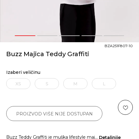
1
2
3
4
5
BZA251F807-10
Buzz Majica Teddy Graffiti
Izaberi veličinu
XS
S
M
L
PROIZVOD VIŠE NIJE DOSTUPAN
Buzz Teddy Graffiti je muška lifestyle maj
...
Detaljnije