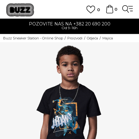
0
0
POZOVITE NAS NA +382 20 690 200
Od 9-16h
Buzz Sneaker Station - Online Shop
Proizvodi
Odjeća
Majica