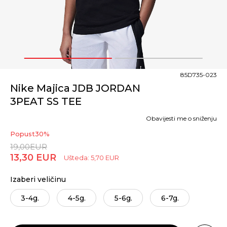
1
2
85D735-023
Nike Majica JDB JORDAN
3PEAT SS TEE
Obavijesti me o sniženju
Popust
30
%
19,00
EUR
13,30
EUR
Ušteda:
5,70
EUR
Izaberi veličinu
3-4g.
4-5g.
5-6g.
6-7g.