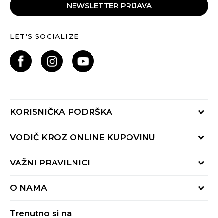
NEWSLETTER PRIJAVA
LET’S SOCIALIZE
KORISNIČKA PODRŠKA
Provjeri status porudžbine
VODIČ KROZ ONLINE KUPOVINU
Pozovite nas:
+382 20 690 200
Načini isporuke
VAŽNI PRAVILNICI
Radno vrijeme 9-16h
Povrat robe i povrat sredstava
online@buzzsneakers.me
Uslovi korišćenja
Reklamacije
O NAMA
Politika privatnosti
Zamjena artikla
BUZZ Koncept
Pravila Sport&Bonus programa
Trenutno si na