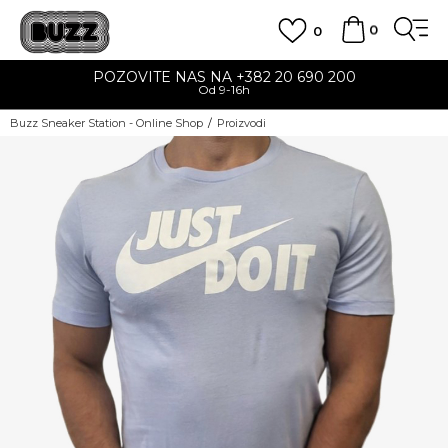
0
0
POZOVITE NAS NA +382 20 690 200
Od 9-16h
Buzz Sneaker Station - Online Shop
Proizvodi