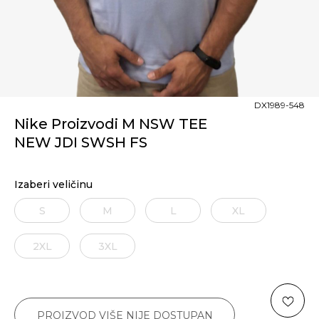
DX1989-548
Nike Proizvodi M NSW TEE
NEW JDI SWSH FS
Izaberi veličinu
S
M
L
XL
2XL
3XL
PROIZVOD VIŠE NIJE DOSTUPAN