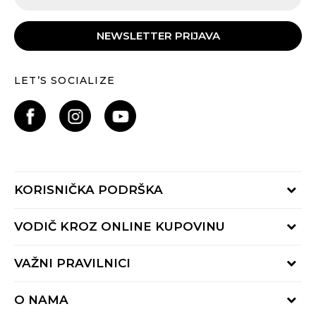
NEWSLETTER PRIJAVA
LET’S SOCIALIZE
KORISNIČKA PODRŠKA
Provjeri status porudžbine
VODIČ KROZ ONLINE KUPOVINU
Pozovite nas:
+382 20 690 200
Načini isporuke
VAŽNI PRAVILNICI
Radno vrijeme 9-16h
Povrat robe i povrat sredstava
online@buzzsneakers.me
Uslovi korišćenja
Reklamacije
O NAMA
Politika privatnosti
Zamjena artikla