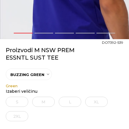
1
2
3
4
5
DO7392-539
Proizvodi M NSW PREM
ESSNTL SUST TEE
BUZZING GREEN
Green
Izaberi veličinu
S
M
L
XL
2XL