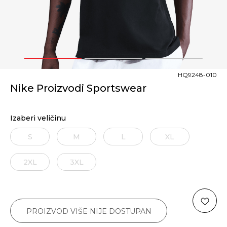
1
2
3
HQ9248-010
Nike Proizvodi Sportswear
Izaberi veličinu
S
M
L
XL
2XL
3XL
3XL
PROIZVOD VIŠE NIJE DOSTUPAN