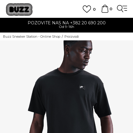
0
0
POZOVITE NAS NA +382 20 690 200
Od 9-16h
Buzz Sneaker Station - Online Shop
Proizvodi