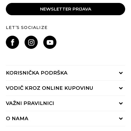
NEWSLETTER PRIJAVA
LET’S SOCIALIZE
KORISNIČKA PODRŠKA
Provjeri status porudžbine
VODIČ KROZ ONLINE KUPOVINU
Pozovite nas:
+382 20 690 200
Načini isporuke
VAŽNI PRAVILNICI
Radno vrijeme 9-16h
Povrat robe i povrat sredstava
online@buzzsneakers.me
Uslovi korišćenja
Reklamacije
O NAMA
Politika privatnosti
Zamjena artikla
BUZZ Koncept