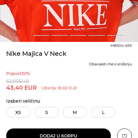
1
2
3
4
5
6
IH8504-633
Nike Majica V Neck
Obavijesti me o sniženju
Popust
30
%
62,00
EUR
43,40
EUR
Ušteda:
18,60
EUR
Izaberi veličinu
XS
S
M
L
DODAJ U KORPU