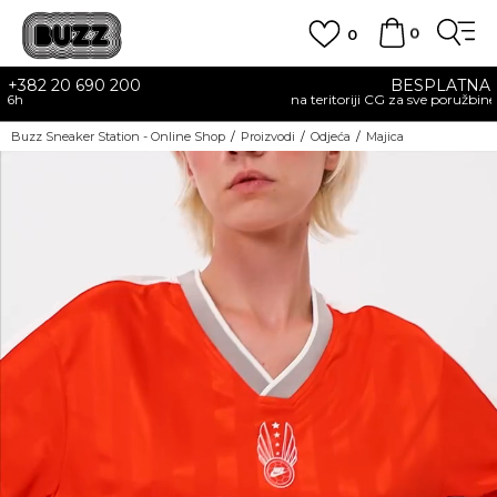
0
0
BESPLATNA DOSTAVA
na teritoriji CG za sve poružbine u vrijednosti preko 30 EU
Buzz Sneaker Station - Online Shop
Proizvodi
Odjeća
Majica