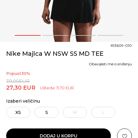
1
2
3
4
IR3609-010
Nike Majica W NSW SS MD TEE
Obavijesti me o sniženju
Popust
30
%
39,00
EUR
27,30
EUR
Ušteda:
11,70
EUR
Izaberi veličinu
XS
S
M
L
DODAJ U KORPU