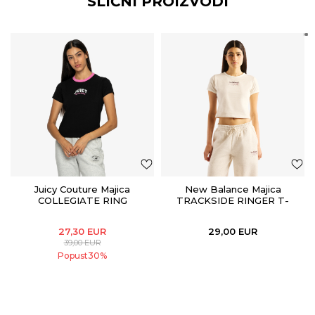
SLIČNI PROIZVODI
Juicy Couture Majica
New Balance Majica
COLLEGIATE RING
TRACKSIDE RINGER T-
SHIRT
27,30
EUR
29,00
EUR
39,00
EUR
Popust
30
%