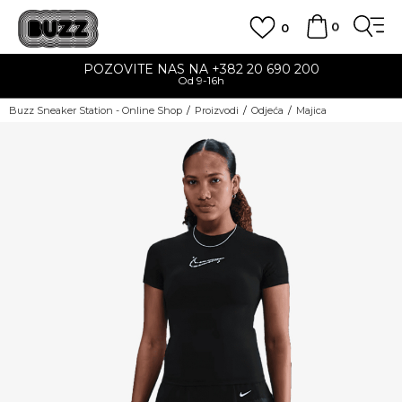
0
0
POZOVITE NAS NA +382 20 690 200
Od 9-16h
Buzz Sneaker Station - Online Shop
Proizvodi
Odjeća
Majica