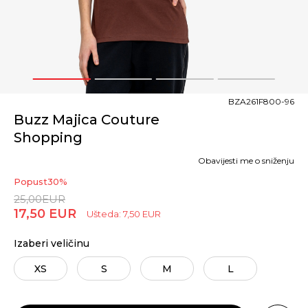
1
2
3
4
BZA261F800-96
Buzz Majica Couture
Shopping
Obavijesti me o sniženju
Popust
30
%
25,00
EUR
17,50
EUR
Ušteda:
7,50
EUR
Izaberi veličinu
XS
S
M
L