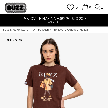
0
0
POZOVITE NAS NA +382 20 690 200
Od 9-16h
Buzz Sneaker Station - Online Shop
Proizvodi
Odjeća
Majica
SPRING '26