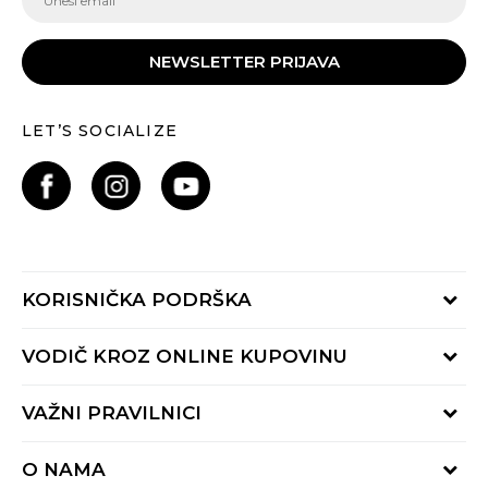
NEWSLETTER PRIJAVA
LET’S SOCIALIZE
KORISNIČKA PODRŠKA
Provjeri status porudžbine
VODIČ KROZ ONLINE KUPOVINU
Pozovite nas:
+382 20 690 200
Načini isporuke
VAŽNI PRAVILNICI
Radno vrijeme 9-16h
Povrat robe i povrat sredstava
online@buzzsneakers.me
Uslovi korišćenja
Reklamacije
O NAMA
Politika privatnosti