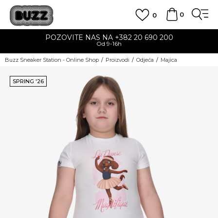
0
0
POZOVITE NAS NA +382 20 690 200
Od 9-16h
Buzz Sneaker Station - Online Shop
Proizvodi
Odjeća
Majica
SPRING '26