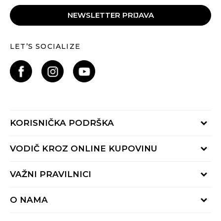
NEWSLETTER PRIJAVA
LET’S SOCIALIZE
KORISNIČKA PODRŠKA
Provjeri status porudžbine
VODIČ KROZ ONLINE KUPOVINU
Pozovite nas:
+382 20 690 200
Načini isporuke
VAŽNI PRAVILNICI
Radno vrijeme 9-16h
Povrat robe i povrat sredstava
online@buzzsneakers.me
Uslovi korišćenja
Reklamacije
O NAMA
Politika privatnosti
Zamjena artikla
BUZZ Koncept