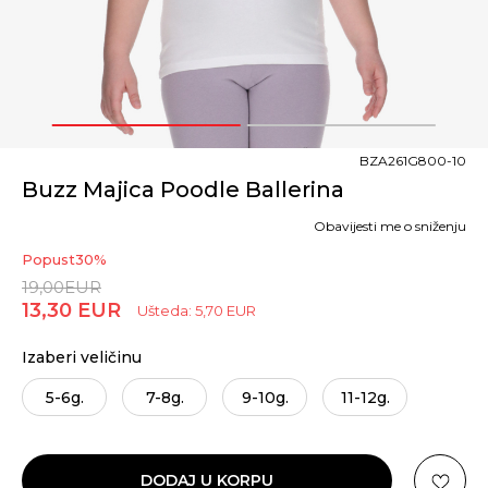
1
2
BZA261G800-10
Buzz Majica Poodle Ballerina
Obavijesti me o sniženju
Popust
30
%
19,00
EUR
13,30
EUR
Ušteda:
5,70
EUR
Izaberi veličinu
5-6g.
7-8g.
9-10g.
11-12g.
DODAJ U KORPU